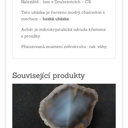
Naleziště : lom v Doubravicích – ČR
Tato ukázka je červeno modrý chalcedon s
mechem –
hezká ukázka
Achát je mikrokrystalická odrůda křemene
s proužky
Přisuzovaná znamení zvěrokruhu : rak, váhy
Související produkty