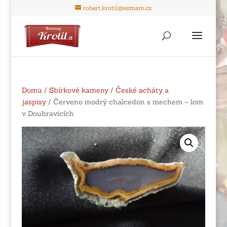
robert.krotil@seznam.cz
Domů
/
Sbírkové kameny
/
České acháty a
jaspisy
/ Červeno modrý chalcedon s mechem – lom
v Doubravicích