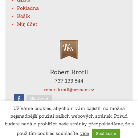
Pokladna
Košík
Můj účet
Robert Krotil
737 133 544
robert.krotil@seznam.cz
Sledovat
Užíváme cookies, abychom vám zajistili co možná
nejsnadnější použití našich webových stránek. Pokud
ČÚ
: 115-990540267/0100
budete nadále prohlížet naše stránky předpokládáme, že s
použitím cookies souhlasíte.
více
Souhlasím
Vytvořil:
www.tomassedlak.cz