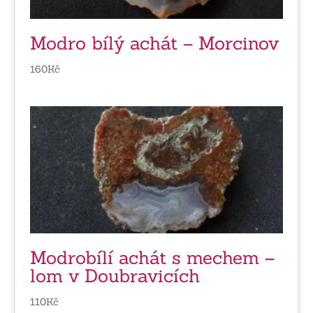
Modro bílý achát – Morcinov
160
Kč
Modrobílí achát s mechem –
lom v Doubravicích
110
Kč