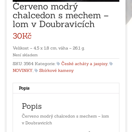
Červeno modrý
chalcedon s mechem –
lom v Doubravicích
30
Kč
Velikost – 4,5 x 1,8 cm, váha – 26,1 g.
Není skladem
SKU:
3564
Kategorie:
České acháty a jaspisy
,
NOVINKY
,
Sbírkové kameny
Popis
Popis
Červeno modrý chalcedon s mechem – lom
v Doubravicích