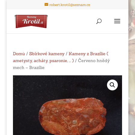
robert.krotil@seznam.cz
Domů
/
Sbírkové kameny
/
Kameny z Brazílie (
ametysty, acháty, psaronie, ... )
/ Červeno hnědý
mech – Brazílie