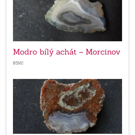
Modro bílý achát – Morcinov
85
Kč