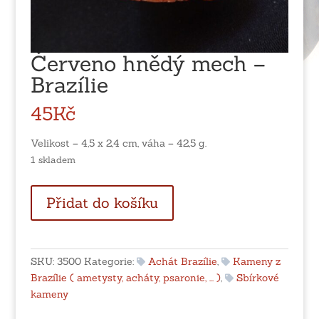
Červeno hnědý mech –
Brazílie
45
Kč
Velikost – 4,5 x 2,4 cm, váha – 42,5 g.
1 skladem
Červeno
Přidat do košíku
hnědý
mech
-
Brazílie
SKU:
3500
Kategorie:
Achát Brazílie
,
Kameny z
množství
Brazílie ( ametysty, acháty, psaronie, ... )
,
Sbírkové
kameny