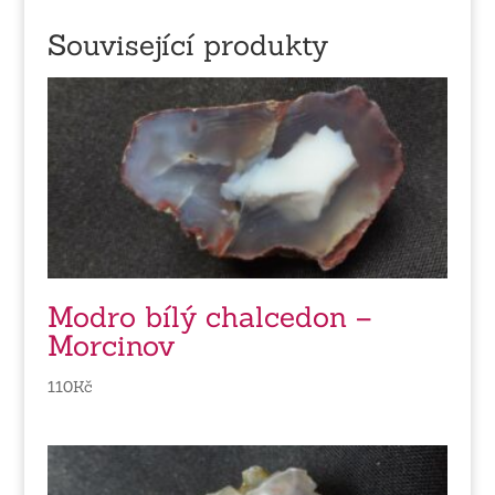
Související produkty
Modro bílý chalcedon –
Morcinov
110
Kč