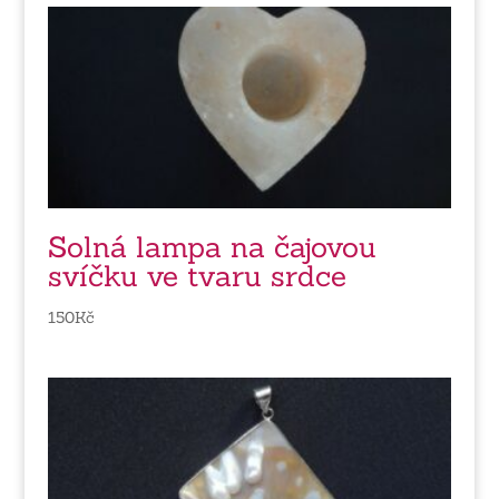
Solná lampa na čajovou
svíčku ve tvaru srdce
150
Kč