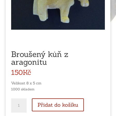
Broušený kůň z
aragonitu
150
Kč
Velikost 8 x 5 cm
1000 skladem
Broušený
Přidat do košíku
kůň
z