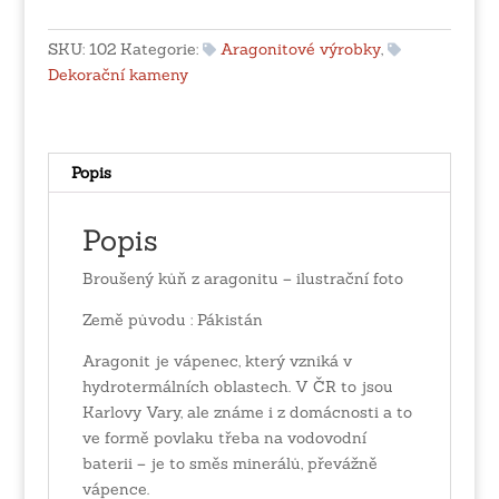
aragonitu
množství
SKU:
102
Kategorie:
Aragonitové výrobky
,
Dekorační kameny
Popis
Popis
Broušený kůň z aragonitu – ilustrační foto
Země původu : Pákistán
Aragonit je vápenec, který vzniká v
hydrotermálních oblastech. V ČR to jsou
Karlovy Vary, ale známe i z domácnosti a to
ve formě povlaku třeba na vodovodní
baterii – je to směs minerálů, převážně
vápence.