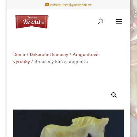
robert.krotil@seznam.cz
Domů
/
Dekorační kameny
/
Aragonitové
výrobky
/ Broušený kůň z aragonitu