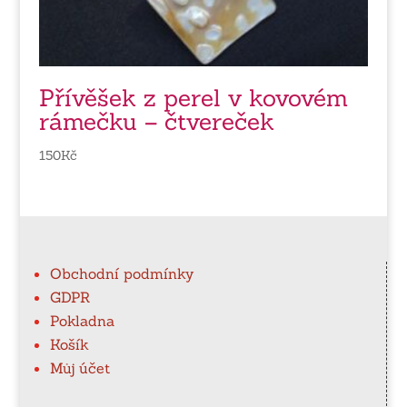
Přívěšek z perel v kovovém
rámečku – čtvereček
150
Kč
Obchodní podmínky
GDPR
Pokladna
Košík
Můj účet