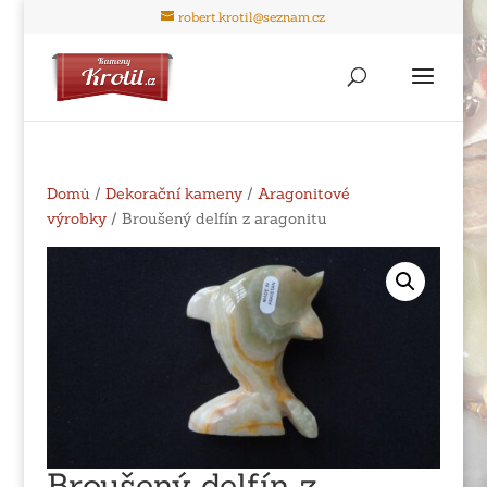
robert.krotil@seznam.cz
Domů
/
Dekorační kameny
/
Aragonitové
výrobky
/ Broušený delfín z aragonitu
Broušený delfín z