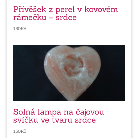
Přívěšek z perel v kovovém
rámečku – srdce
150
Kč
Solná lampa na čajovou
svíčku ve tvaru srdce
150
Kč