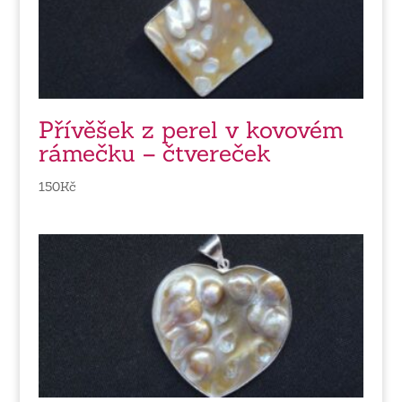
Přívěšek z perel v kovovém
rámečku – čtvereček
150
Kč