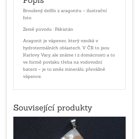
Broušený delfín z aragonitu – ilustrační
foto
Země původu : Pákistán
Aragonit je vápenec, který vzniká v
hydrotermálních oblastech. V ČR to jsou
Karlovy Vary, ale známe i z domácnosti a to
ve formě povlaku třeba na vodovodní
baterii – je to směs minerálů, převážně
vápence.
Související produkty