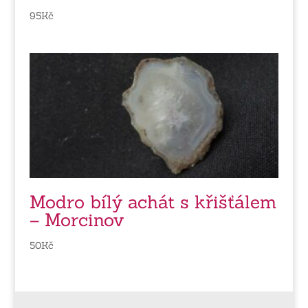
95
Kč
Modro bílý achát s křišťálem
– Morcinov
50
Kč