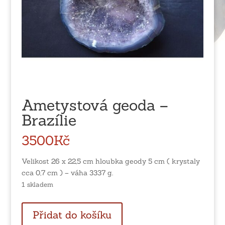
Ametystová geoda –
Brazílie
3500
Kč
Velikost 26 x 22,5 cm hloubka geody 5 cm ( krystaly
cca 0,7 cm ) – váha 3337 g.
1 skladem
Ametystová
Přidat do košíku
geoda