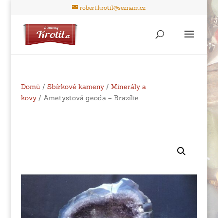
robert.krotil@seznam.cz
Domů
/
Sbírkové kameny
/
Minerály a
kovy
/ Ametystová geoda – Brazílie