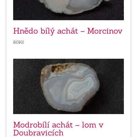
Hnědo bílý achát – Morcinov
80
Kč
Modrobílí achát – lom v
Doubravicích