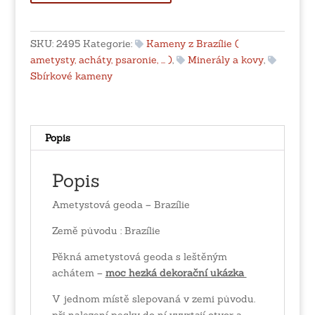
-
Brazílie
množství
SKU:
2495
Kategorie:
Kameny z Brazílie (
ametysty, acháty, psaronie, ... )
,
Minerály a kovy
,
Sbírkové kameny
Popis
Popis
Ametystová geoda – Brazílie
Země původu : Brazílie
Pěkná ametystová geoda s leštěným
achátem –
moc hezká dekorační ukázka
V jednom místě slepovaná v zemi původu.
při nalezení pecky do ní vyvrtají otvor a