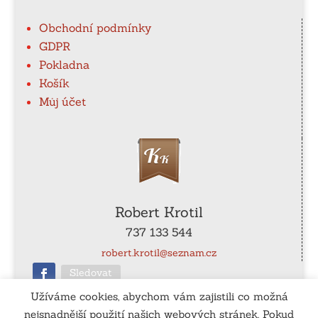
Obchodní podmínky
GDPR
Pokladna
Košík
Můj účet
Robert Krotil
737 133 544
robert.krotil@seznam.cz
Sledovat
Užíváme cookies, abychom vám zajistili co možná
nejsnadnější použití našich webových stránek. Pokud
ČÚ
: 115-990540267/0100