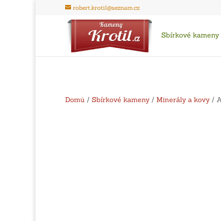
robert.krotil@seznam.cz
Sbírkové kameny
Domů
/
Sbírkové kameny
/
Minerály a kovy
/ A