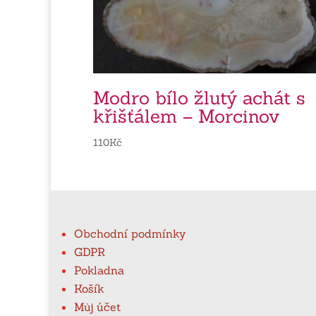
Modro bílo žlutý achát s
křišťálem – Morcinov
110
Kč
Obchodní podmínky
GDPR
Pokladna
Košík
Můj účet