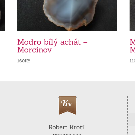
Modro bílý achát –
M
Morcinov
M
160
Kč
11
Robert Krotil