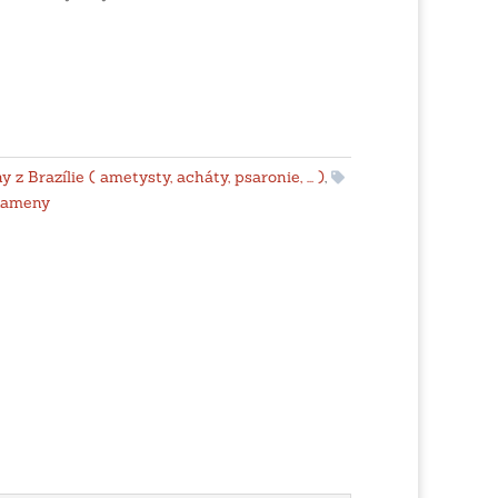
z Brazílie ( ametysty, acháty, psaronie, ... )
,
kameny