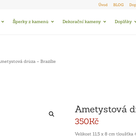
Úvod
BLOG
Dop
Šperky z kamenů
Dekorační kameny
Doplňky
metystová drůza – Brazílie
Ametystová dr
350
Kč
Velikost 11,5 x 8 cm tloušťka 