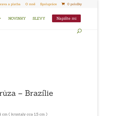
rava a platba
O mně
Spolupráce
0 položky
Napište mi
NOVINKY
SLEVY
ůza – Brazílie
4 cm ( krystaly cca 1,5 cm )