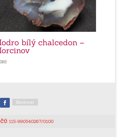
odro bílý chalcedon –
orcinov
0
Kč
Sledovat
ČÚ
: 115-990540267/0100