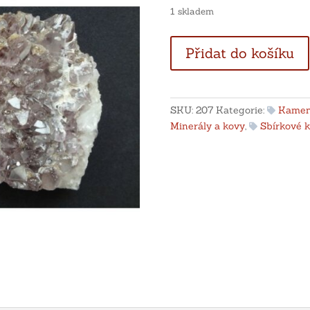
1 skladem
Ametystová
Přidat do košíku
drůza
-
Brazílie
množství
SKU:
207
Kategorie:
Kameny 
Minerály a kovy
,
Sbírkové 