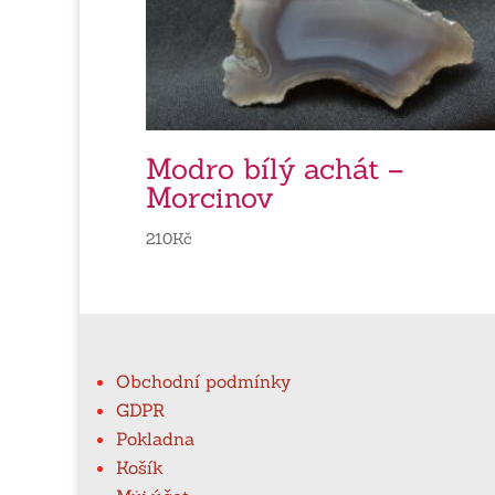
Modro bílý achát –
Morcinov
210
Kč
Obchodní podmínky
GDPR
Pokladna
Košík