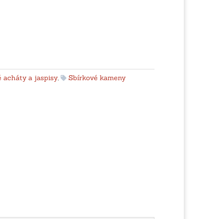
 acháty a jaspisy
,
Sbírkové kameny