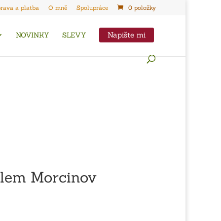
rava a platba
O mně
Spolupráce
0 položky
Napište mi
NOVINKY
SLEVY
álem Morcinov