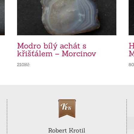
Modro bílý achát s
H
křišťálem – Morcinov
M
210
Kč
8
Robert Krotil