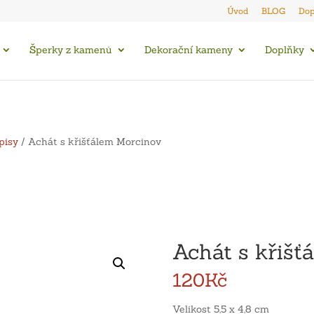
Úvod
BLOG
Dop
Šperky z kamenů
Dekorační kameny
Doplňky
pisy
/ Achát s křišťálem Morcinov
Achát s křišť
120
Kč
Velikost 5,5 x 4,8 cm