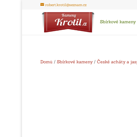
robert.krotil@seznam.cz
Sbírkové kameny
Domů
/
Sbírkové kameny
/
České acháty a jas