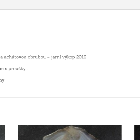
í a achátovou obrubou – jarní výkop 2019
 s proužky. .
hy