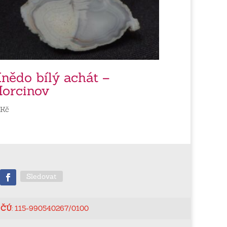
nědo bílý achát –
orcinov
0
Kč
Sledovat
ČÚ
: 115-990540267/0100