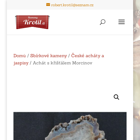
robert.krotil@seznam.cz
Domů
/
Sbírkové kameny
/
České acháty a
jaspisy
/ Achát s křišťálem Morcinov