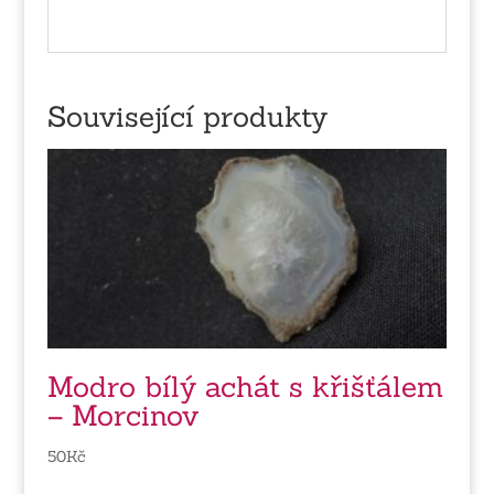
Související produkty
Modro bílý achát s křišťálem
– Morcinov
50
Kč