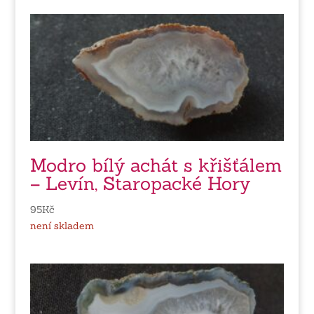
Modro bílý achát s křišťálem
– Levín, Staropacké Hory
95
Kč
není skladem