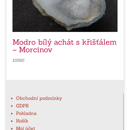
Modro bílý achát s křišťálem
– Morcinov
105
Kč
Obchodní podmínky
GDPR
Pokladna
Košík
Můj účet