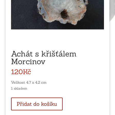
Achát s křišťálem
Morcinov
120
Kč
Velikost 4,7 x 4,2 cm
1 skladem
Achát
Přidat do košíku
s
křišťálem