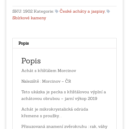
Morcinov
množství
SKU:
1902
Kategorie:
České acháty a jaspisy
,
Sbírkové kameny
Popis
Popis
Achát s křišťálem Morcinov
Naleziště : Morcinov – ČR
Teto ukázka je pecka s křišťálovou výplní a
achátovou obrubou – jarní výkop 2019
Achát je mikrokrystalická odrůda
křemene s proužky. .
Přisuzovaná znamení zvěrokruhu : rak, váhy