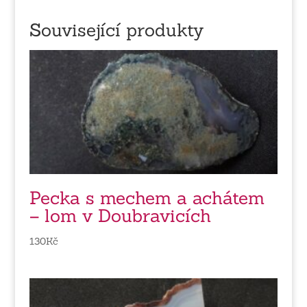
Související produkty
Pecka s mechem a achátem
– lom v Doubravicích
130
Kč