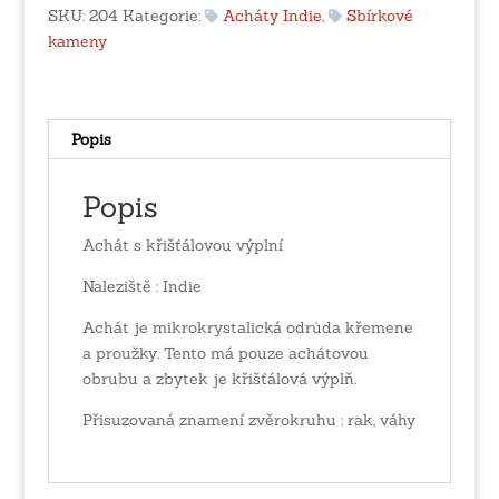
Indie
SKU:
204
Kategorie:
Acháty Indie
,
Sbírkové
množství
kameny
Popis
Popis
Achát s křišťálovou výplní
Naleziště : Indie
Achát je mikrokrystalická odrůda křemene
a proužky. Tento má pouze achátovou
obrubu a zbytek je křišťálová výplň.
Přisuzovaná znamení zvěrokruhu : rak, váhy