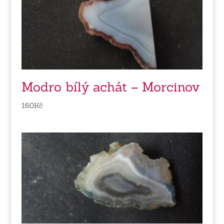
Modro bílý achát – Morcinov
160
Kč