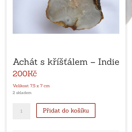
Achát s kříšťálem – Indie
200
Kč
Velikost 7,5 x 7 cm
2 skladem
Achát
Přidat do košíku
s
kříšťálem
-