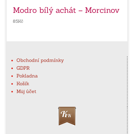
Modro bílý achát – Morcinov
85
Kč
Obchodní podmínky
GDPR
Pokladna
Košík
Můj účet