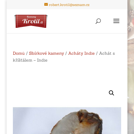
robert.krotil@seznam.cz
Domů
/
Sbírkové kameny
/
Acháty Indie
/ Achát s
kříšťálem – Indie