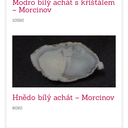
Modro bílý achát s křišťálem
– Morcinov
105
Kč
Hnědo bílý achát – Morcinov
80
Kč