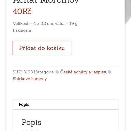
40
Kč
Velikost – 4 x 2,2 cm, váha – 19 g.
1 skladem
Achát
Přidat do košíku
Morcinov
množství
SKU:
3193
Kategorie:
České acháty a jaspisy
,
Sbírkové kameny
Popis
Popis