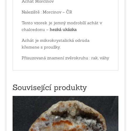
Achát Morcinov
Naleziště : Morcinov – ČR
Tento vzorek je jemný modrobílí achát v
chalcedonu –
hezká ukázka
Achát je mikrokrystalická odrůda
křemene s proužky.
Přisuzovaná znamení zvěrokruhu : rak, váhy
Související produkty