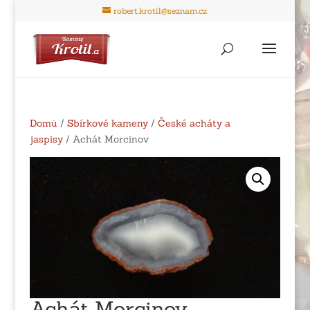
robert.krotil@seznam.cz
Domů
/
Sbírkové kameny
/
České acháty a
jaspisy
/ Achát Morcinov
Achát Morcinov