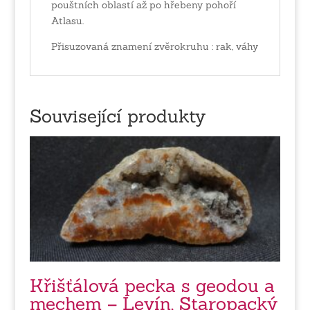
pouštních oblastí až po hřebeny pohoří
Atlasu.
Přisuzovaná znamení zvěrokruhu : rak, váhy
Související produkty
Křišťálová pecka s geodou a
mechem – Levín, Staropacký