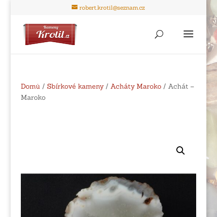
robert.krotil@seznam.cz
Domů
/
Sbírkové kameny
/
Acháty Maroko
/ Achát –
Maroko