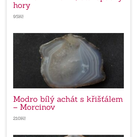
hory
95
Kč
Modro bílý achát s křišťálem
– Morcinov
210
Kč