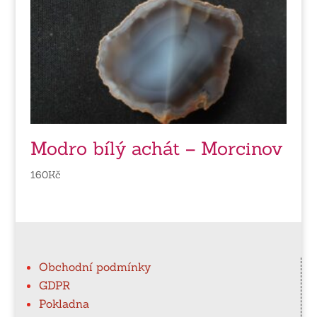
Modro bílý achát – Morcinov
160
Kč
Obchodní podmínky
GDPR
Pokladna