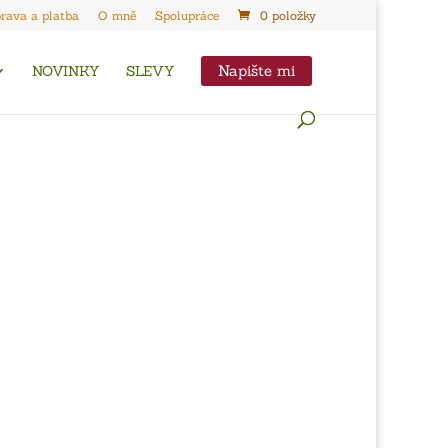
rava a platba
O mně
Spolupráce
0 položky
Napište mi
NOVINKY
SLEVY