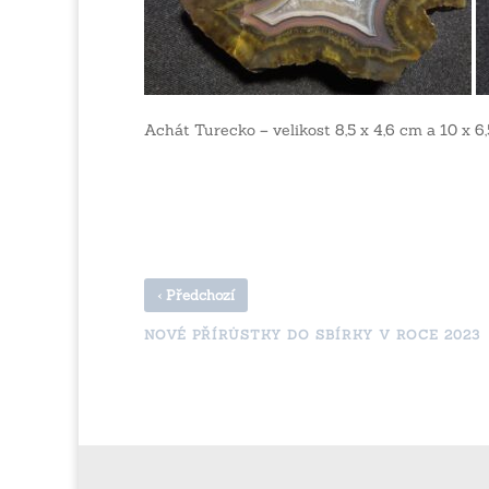
Achát Turecko – velikost 8,5 x 4,6 cm a 10 x 6
‹
Předchozí
NOVÉ PŘÍRŮSTKY DO SBÍRKY V ROCE 2023