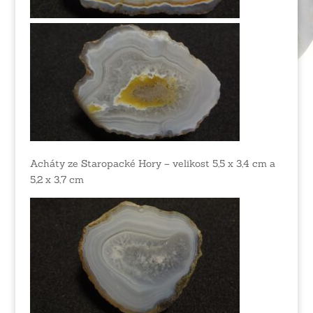
Acháty ze Staropacké Hory – velikost 5,5 x 3,4 cm a
5,2 x 3,7 cm