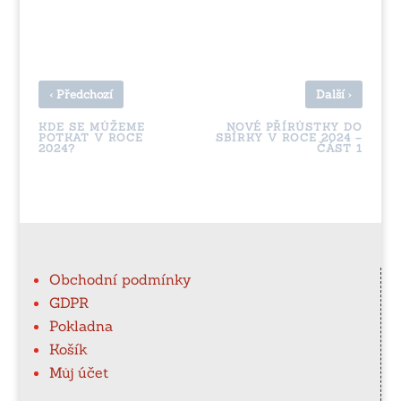
‹
›
Předchozí
Další
KDE SE MŮŽEME
NOVÉ PŘÍRŮSTKY DO
POTKAT V ROCE
SBÍRKY V ROCE 2024 –
2024?
ČÁST 1
Obchodní podmínky
GDPR
Pokladna
Košík
Můj účet