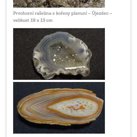
Prvohorní rašelina s kořeny plavuní – Újezdec –
velikost 19 x 13 cm