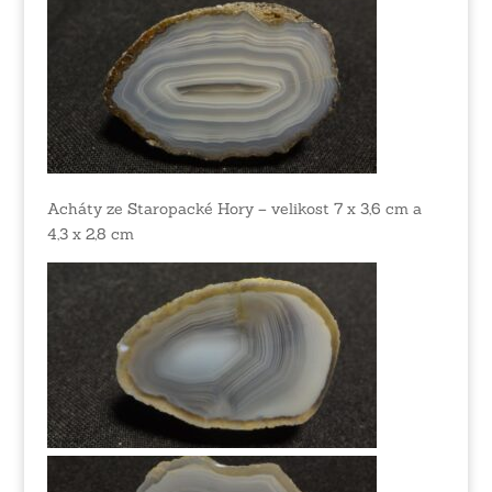
Acháty ze Staropacké Hory – velikost 7 x 3,6 cm a
4,3 x 2,8 cm