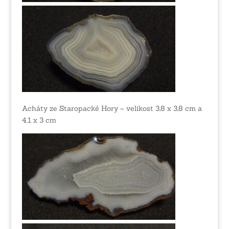
Acháty ze Staropacké Hory – velikost 3,8 x 3,8 cm a
4,1 x 3 cm