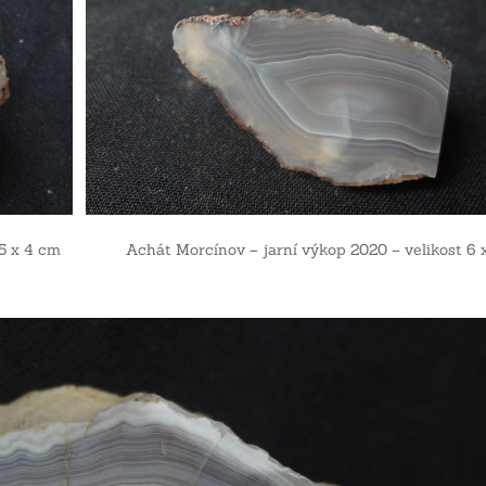
st 5 x 4 cm Achát Morcínov – jarní výkop 2020 – velikost 6 x