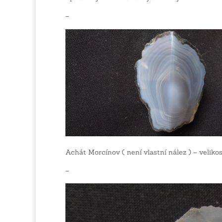
–
Achát Morcínov ( není vlastní nález ) – veli
–