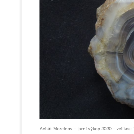
Achát Morcínov – jarní výkop 2020 – velikost 