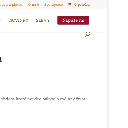
rava a platba
O mně
Spolupráce
0 položky
Napište mi
NOVINKY
SLEVY
t
dobí, které nejvíce ovlivnilo rodinný život,