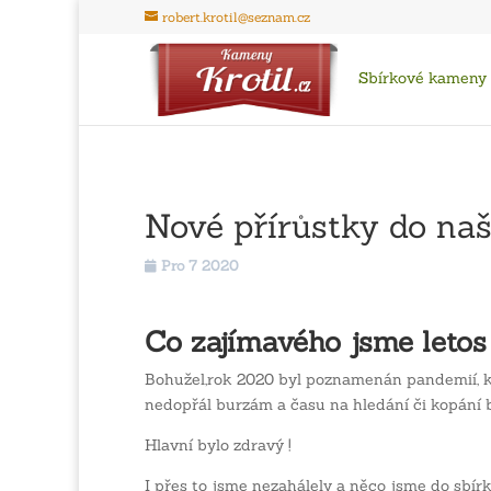
robert.krotil@seznam.cz
Sbírkové kameny
Nové přírůstky do naš
Pro 7 2020
Co zajímavého jsme letos
Bohužel,rok 2020 byl poznamenán pandemií, kte
nedopřál burzám a času na hledání či kopání b
Hlavní bylo zdravý !
I přes to jsme nezahálely a něco jsme do sbírk