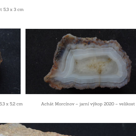
t 5,3 x 3 cm
t 5,3 x 5,2 cm Achát Morcínov – jarní výkop 2020 – velikost 5