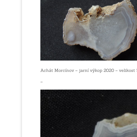
Achát Morcínov – jarní výkop 2020 – veliko
–