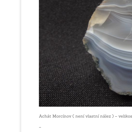
Achát Morcínov ( není vlastní nález ) – velikos
–