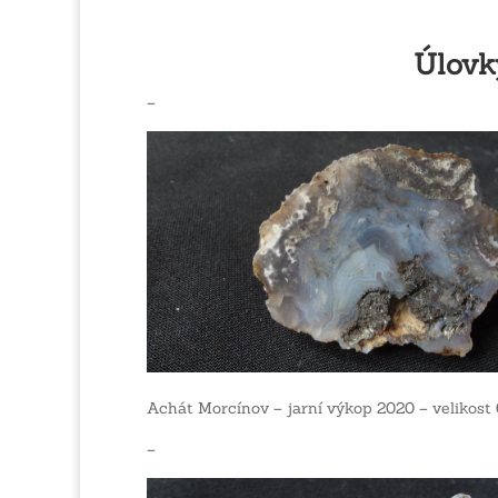
Úlovky s
–
Achát Morcínov – jarní výkop 2020 – veliko
–