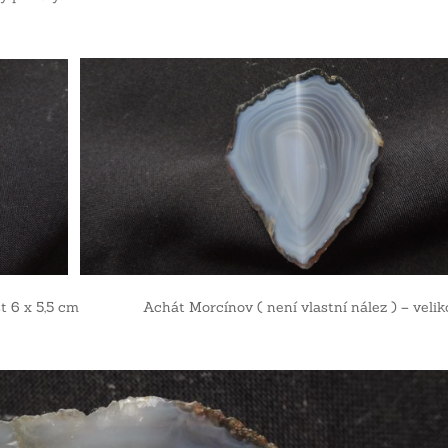
kost 6 x 5,5 cm Achát Morcínov ( není vlastní nález ) – veliko