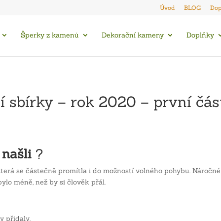
Úvod
BLOG
Dop
Šperky z kamenů
Dekorační kameny
Doplňky
í sbírky – rok 2020 – první čás
 našli
?
rá se částečně promítla i do možností volného pohybu. Náročné ob
ylo méně, než by si člověk přál.
y přidaly.