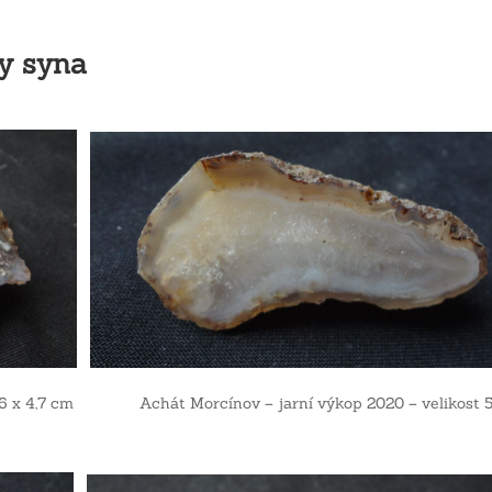
yna
st 6 x 4,7 cm Achát Morcínov – jarní výkop 2020 – velikost 5,