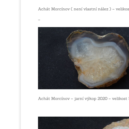
Achát Morcínov ( není vlastní nález ) – velikos
–
Achát Morcínov – jarní výkop 2020 – velikos