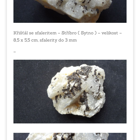
Křišťál se sfaleritem – Stříbro ( Sytno ) – velikost –
8,5 x 5,5 cm, sfalerity do 3 mm
–