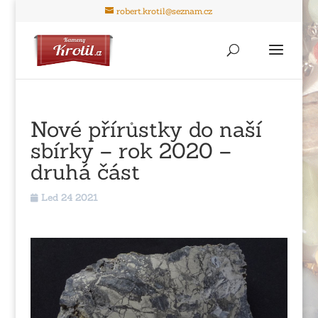
robert.krotil@seznam.cz
Nové přírůstky do naší
sbírky – rok 2020 –
druhá část
Led 24 2021