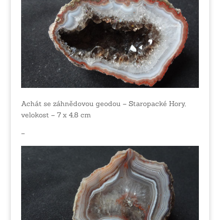
Achát se záhnědovou geodou – Staropacké Hory,
velokost – 7 x 4,8 cm
–