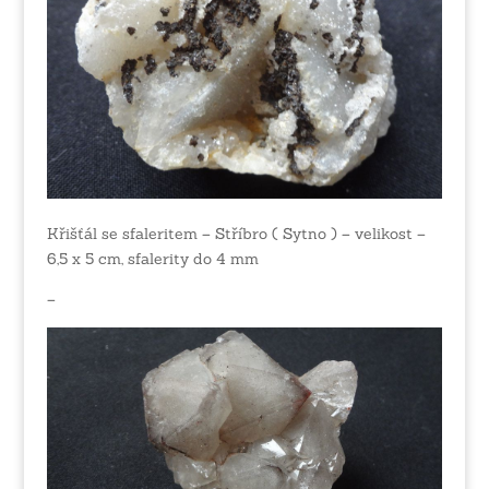
Křišťál se sfaleritem – Stříbro ( Sytno ) – velikost –
6,5 x 5 cm, sfalerity do 4 mm
–