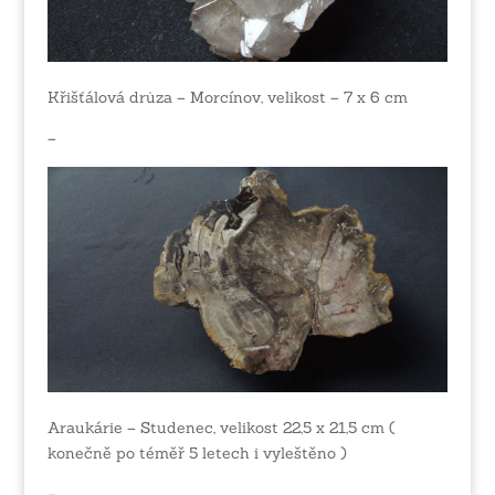
Křišťálová drůza – Morcínov, velikost – 7 x 6 cm
–
Araukárie – Studenec, velikost 22,5 x 21,5 cm (
konečně po téměř 5 letech i vyleštěno )
–