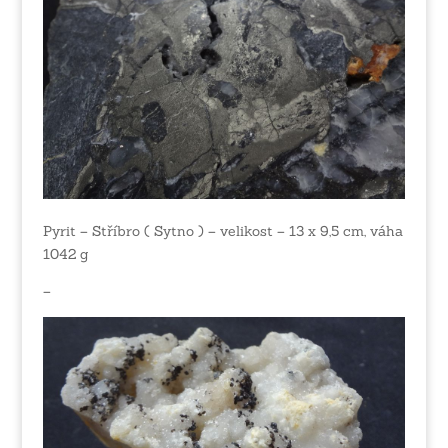
Pyrit – Stříbro ( Sytno ) – velikost – 13 x 9,5 cm, váha
1042 g
–