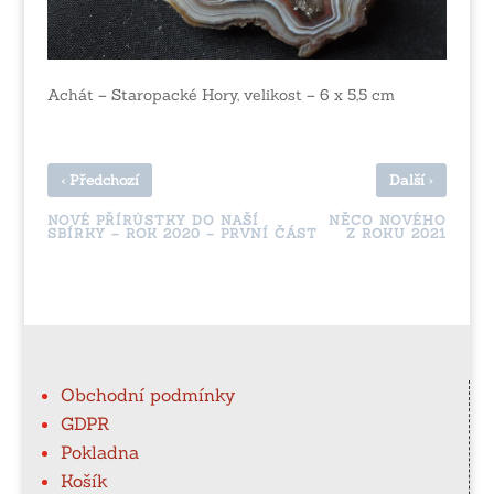
Achát – Staropacké Hory, velikost – 6 x 5,5 cm
‹
›
Předchozí
Další
NOVÉ PŘÍRŮSTKY DO NAŠÍ
NĚCO NOVÉHO
SBÍRKY – ROK 2020 – PRVNÍ ČÁST
Z ROKU 2021
Obchodní podmínky
GDPR
Pokladna
Košík