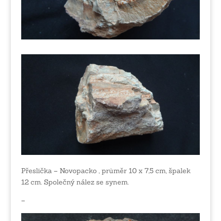
Přeslička – Novopacko , průměr 10 x 7,5 cm, špalek
12 cm. Společný nález se synem.
–