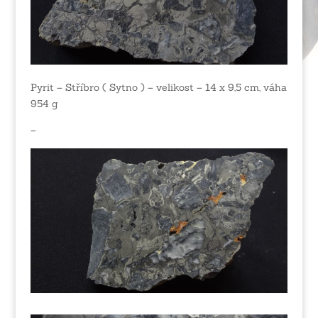
Pyrit – Stříbro ( Sytno ) – velikost – 14 x 9,5 cm, váha
954 g
–