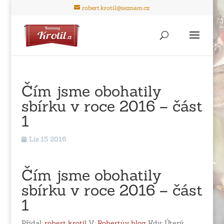
robert.krotil@seznam.cz
Čím jsme obohatily
sbírku v roce 2016 – část
1
Lis 15 2016
Čím jsme obohatily
sbírku v roce 2016 – část
1
Přidal:
robert krotil
V:
Robertův blog
Kdy:
Úterý,