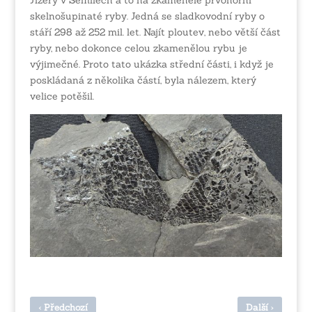
Jizery v Semilech a to na zkamenělé prvohorní
skelnošupinaté ryby. Jedná se sladkovodní ryby o
stáří 298 až 252 mil. let. Najít ploutev, nebo větší část
ryby, nebo dokonce celou zkamenělou rybu je
výjimečné. Proto tato ukázka střední části, i když je
poskládaná z několika částí, byla nálezem, který
velice potěšil.
‹
›
Předchozí
Další