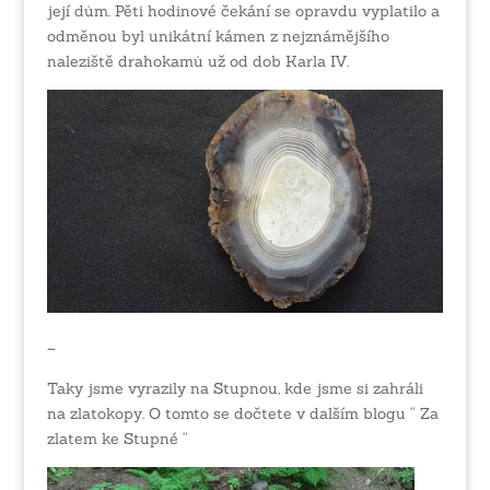
její dům. Pěti hodinové čekání se opravdu vyplatilo a
odměnou byl unikátní kámen z nejznámějšího
naleziště drahokamů už od dob Karla IV.
–
Taky jsme vyrazily na Stupnou, kde jsme si zahráli
na zlatokopy. O tomto se dočtete v dalším blogu “ Za
zlatem ke Stupné “