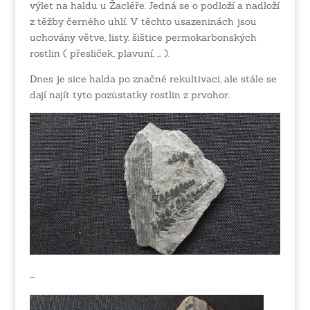
výlet na haldu u Žacléře. Jedná se o podloží a nadloží
z těžby černého uhlí. V těchto usazeninách jsou
uchovány větve, listy, šištice permokarbonských
rostlin ( přesliček, plavuní, … ).
Dnes je sice halda po značné rekultivaci, ale stále se
dají najít tyto pozůstatky rostlin z prvohor.
–