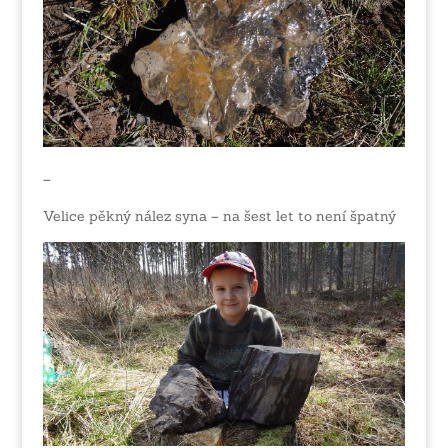
–
Velice pěkný nález syna – na šest let to není špatný