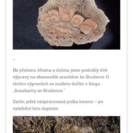
–
Na přelomu března a dubna jsme podnikly dvě
výpravy na zkamenělé araukárie ke Studenci. O
těchto výpravách se můžete dočíst v blogu
„Araukarity ze Studence “
Zatím ještě nezpracovaná půlka kmene – po
vyleštění foto doplním