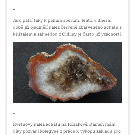
–
Jaro patří taky k polním sběrům. Tento, v dnešní
době již ojedinělí nález červeně zbarveného achátu s
křišťálem a záhnědou z Cidliny je často již vzácností.
–
Květnový nález achátu na Kozákově. Kámen mám
díky pozvání kolegyně z práce k výkopu základů pro