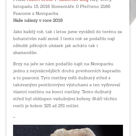
listopadu 15, 2016
Komentáře:
0
Přečteno:
2186
Psaronie z Novopacka
Naše nálezy v roce 2016
Jako každý rok, tak i letos jsme vyráželi do terénu za
bohatstvím naší země. I tento rok se podařilo nají
několik pěkných ukázek jak achátů tak i
zkamenělin.
Brzy na jaře se nám podařilo najít na Novopacku
jednu z nejvzácnějších druhů prvohorních kapradin
a to psaronii. Tyto rostliny měli dužnatý střed s
takzvanými pentlicovými výztuhami a ten vyživoval
vlastní rostlinu na konci rostliny. Tento dužnatý
střed byl obklopen vzdušnými kořeny. Stáří těchto
rostli je kolem 325 až 251 mil.let.
–