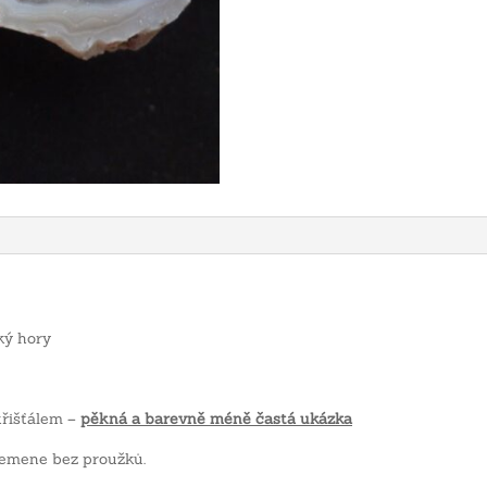
ký hory
křišťálem –
pěkná a barevně méně častá ukázka
řemene bez proužků.