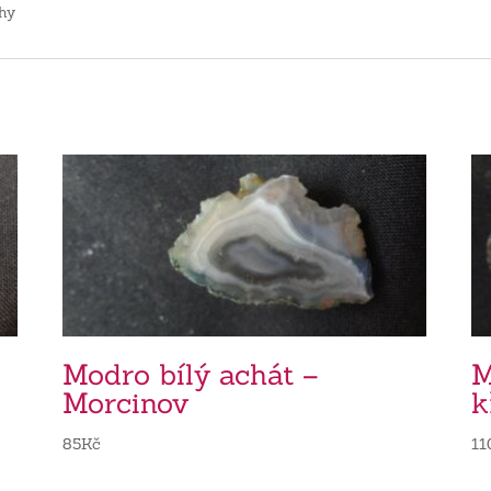
hy
Modro bílý achát –
M
Morcinov
k
85
Kč
11