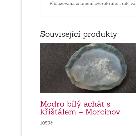
Přisuzovaná znamení zvěrokruhu : rak, vá
Související produkty
Modro bílý achát s
křišťálem – Morcinov
105
Kč