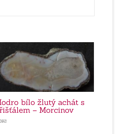
odro bílo žlutý achát s
řišťálem – Morcinov
0
Kč