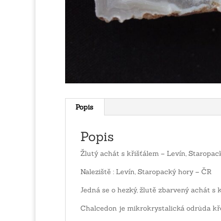
Popis
Popis
Žlutý achát s křišťálem – Levín, Staropac
Naleziště : Levín, Staropacký hory – ČR
Jedná se o hezký, žlutě zbarvený achát s 
Chalcedon je mikrokrystalická odrůda k