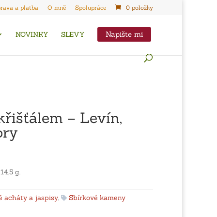
rava a platba
O mně
Spolupráce
0 položky
Napište mi
NOVINKY
SLEVY
křišťálem – Levín,
ory
14,5 g.
 acháty a jaspisy
,
Sbírkové kameny