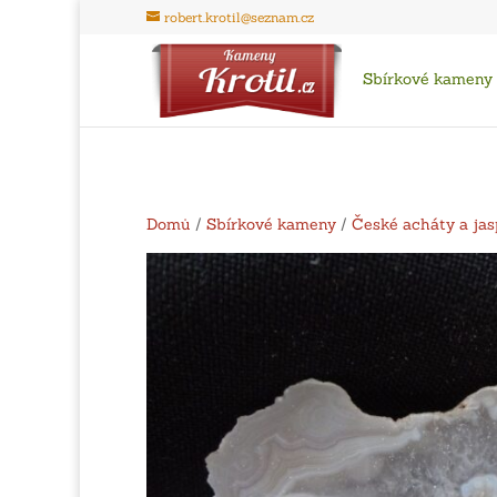
robert.krotil@seznam.cz
Sbírkové kameny
Domů
/
Sbírkové kameny
/
České acháty a jas