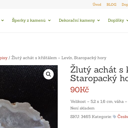
Úvod
BLOG
Dop
Šperky z kamenů
Dekorační kameny
Doplňky
pisy
/ Žlutý achát s křišťálem – Levín, Staropacký hory
Žlutý achát s 
Staropacký h
90
Kč
Velikost – 5,2 x 1,6 cm, váha – 
Není skladem
SKU:
3465
Kategorie:
České