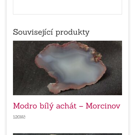
Související produkty
Modro bílý achát – Morcinov
120
Kč