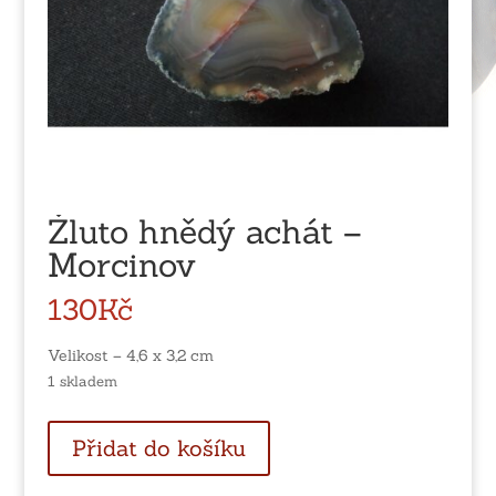
Žluto hnědý achát –
Morcinov
130
Kč
Velikost – 4,6 x 3,2 cm
1 skladem
Žluto
Přidat do košíku
hnědý
achát