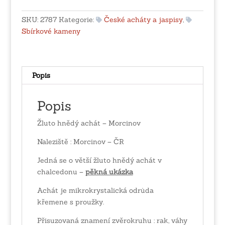
-
Morcinov
SKU:
2787
Kategorie:
České acháty a jaspisy
,
množství
Sbírkové kameny
Popis
Popis
Žluto hnědý achát – Morcinov
Naleziště : Morcinov – ČR
Jedná se o větší žluto hnědý achát v
chalcedonu –
pěkná ukázka
Achát je mikrokrystalická odrůda
křemene s proužky.
Přisuzovaná znamení zvěrokruhu : rak, váhy