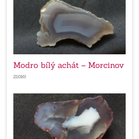
Modro bílý achát – Morcinov
210
Kč