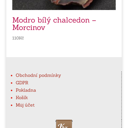
Modro bílý chalcedon –
Morcinov
110
Kč
Obchodní podmínky
GDPR
Pokladna
Košík
Můj účet