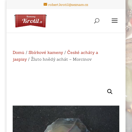
robert.krotil@seznam.cz
Domů
/
Sbírkové kameny
/
České acháty a
jaspisy
/ Žluto hnědý achát – Morcinov