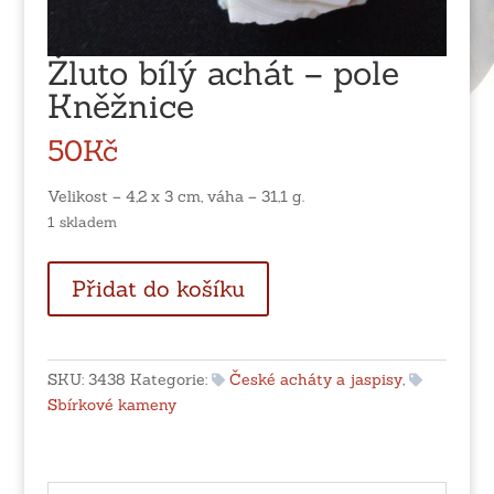
Žluto bílý achát – pole
Kněžnice
50
Kč
Velikost – 4,2 x 3 cm, váha – 31,1 g.
1 skladem
Žluto
Přidat do košíku
bílý
achát
-
pole
SKU:
3438
Kategorie:
České acháty a jaspisy
,
Kněžnice
Sbírkové kameny
množství