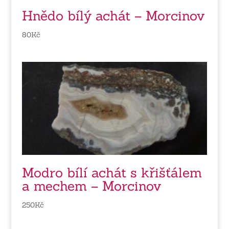
Hnědo bílý achát – Morcinov
80
Kč
Modro bílí achát s křišťálem
a mechem – Morcinov
250
Kč