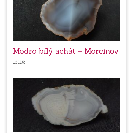
Modro bílý achát – Morcinov
160
Kč