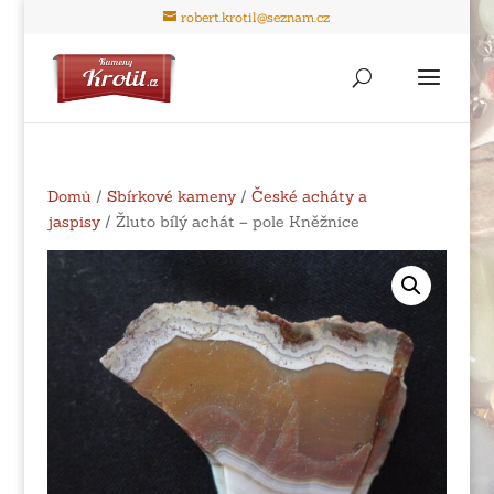
robert.krotil@seznam.cz
Domů
/
Sbírkové kameny
/
České acháty a
jaspisy
/ Žluto bílý achát – pole Kněžnice