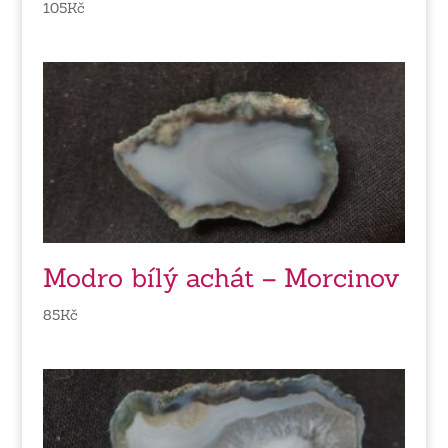
105
Kč
Modro bílý achát – Morcinov
85
Kč