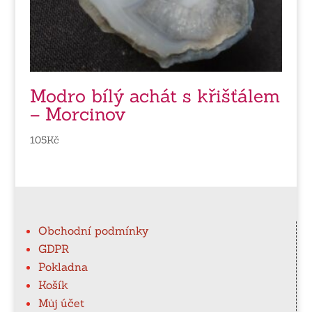
Modro bílý achát s křišťálem
– Morcinov
105
Kč
Obchodní podmínky
GDPR
Pokladna
Košík
Můj účet