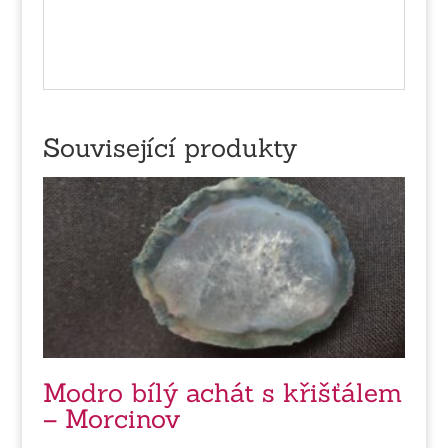
Související produkty
Modro bílý achát s křišťálem
– Morcinov