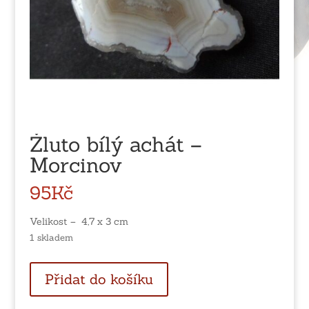
Žluto bílý achát –
Morcinov
95
Kč
Velikost – 4,7 x 3 cm
1 skladem
Žluto
Přidat do košíku
bílý
achát