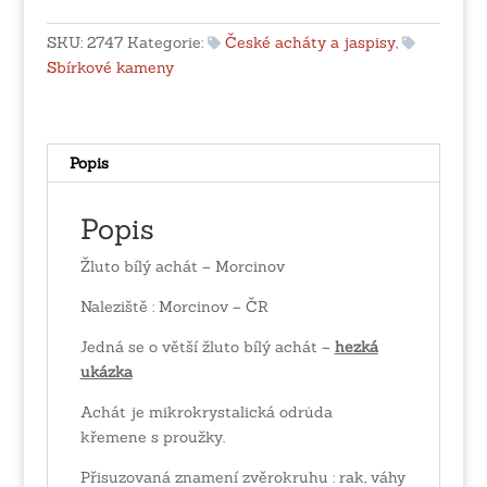
-
Morcinov
SKU:
2747
Kategorie:
České acháty a jaspisy
,
množství
Sbírkové kameny
Popis
Popis
Žluto bílý achát – Morcinov
Naleziště : Morcinov – ČR
Jedná se o větší žluto bílý achát –
hezká
ukázka
Achát je mikrokrystalická odrůda
křemene s proužky.
Přisuzovaná znamení zvěrokruhu : rak, váhy