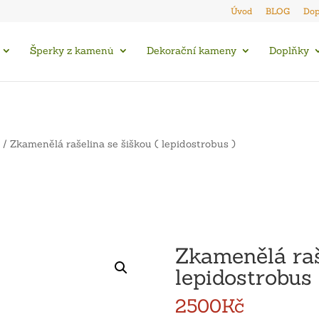
Úvod
BLOG
Dop
Šperky z kamenů
Dekorační kameny
Doplňky
/ Zkamenělá rašelina se šiškou ( lepidostrobus )
Zkamenělá raš
lepidostrobus 
2500
Kč