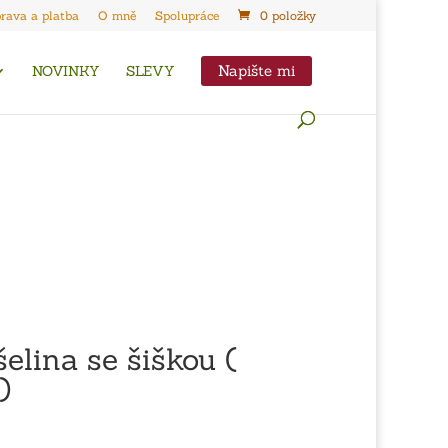
rava a platba
O mně
Spolupráce
0 položky
Napište mi
NOVINKY
SLEVY
elina se šiškou (
)