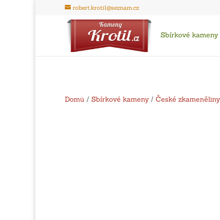
robert.krotil@seznam.cz
Sbírkové kameny
Domů
/
Sbírkové kameny
/
České zkameněliny