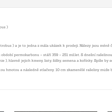
bus )
trobus ) a je to jedna z mála ukázek k prodeji. Nálezy jsou méně č
 období permokarbonu – stáří 359 – 251 mil.let. S dnešní rašelin
nie ), hlavně jejich kmeny, listy, šišky, semena a kořínky. Spíše by
itou hmotou a následně stlačeny. 10 cm zkamenělé rašeliny může bý