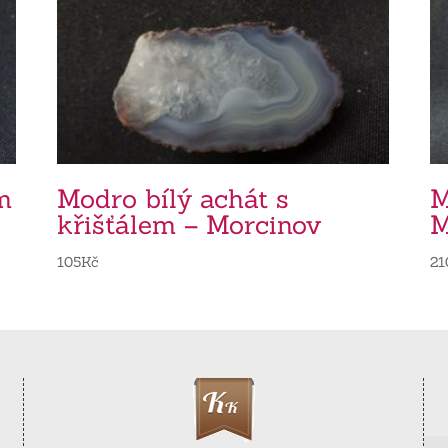
m
Modro bílý achát s
M
křišťálem – Morcinov
M
105
Kč
21