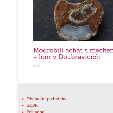
Modrobílí achát s meche
– lom v Doubravicích
110
Kč
Obchodní podmínky
GDPR
Pokladna