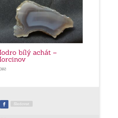
odro bílý achát –
orcinov
0
Kč
Sledovat