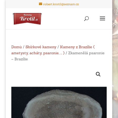
robert.krotil@seznam.cz
Domů
/
Sbírkové kameny
/
Kameny z Brazílie (
ametysty, acháty, psaronie, ... )
/ Zkamenělá psaronie
– Brazílie