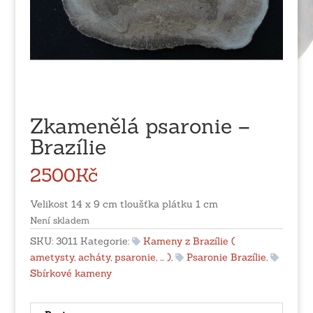
Zkamenělá psaronie –
Brazílie
2500
Kč
Velikost 14 x 9 cm tloušťka plátku 1 cm
Není skladem
SKU:
3011
Kategorie:
Kameny z Brazílie (
ametysty, acháty, psaronie, ... )
,
Psaronie Brazílie
,
Sbírkové kameny