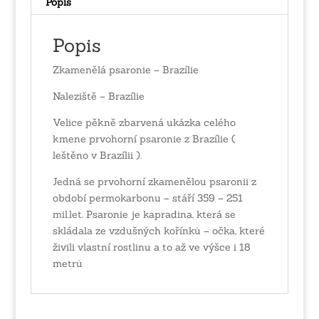
Popis
Popis
Zkamenělá psaronie – Brazílie
Naleziště – Brazílie
Velice pěkně zbarvená ukázka celého
kmene prvohorní psaronie z Brazílie (
leštěno v Brazílii ).
Jedná se prvohorní zkamenělou psaronii z
období permokarbonu – stáří 359 – 251
mil.let. Psaronie je kapradina, která se
skládala ze vzdušných kořínků – očka, které
živili vlastní rostlinu a to až ve výšce i 18
metrů