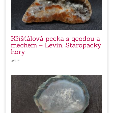
Křišťálová pecka s geodou a
mechem – Levín, Staropacký
hory
95
Kč