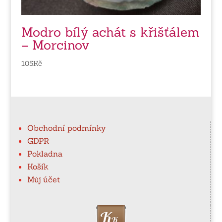
Modro bílý achát s křišťálem
– Morcinov
105
Kč
Obchodní podmínky
GDPR
Pokladna
Košík
Můj účet