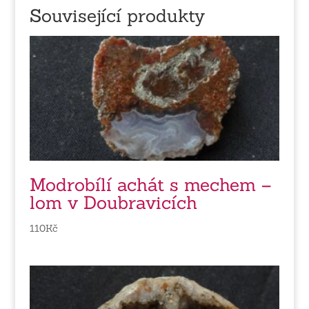
Související produkty
Modrobílí achát s mechem –
lom v Doubravicích
110
Kč