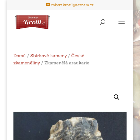
robert.krotil@seznam.cz
Domů
/
Sbírkové kameny
/
České
zkameněliny
/ Zkamenělá araukarie