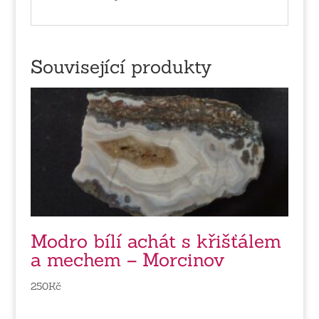
Související produkty
Modro bílí achát s křišťálem
a mechem – Morcinov
250
Kč