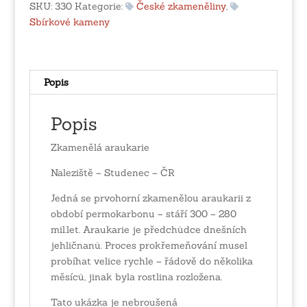
SKU:
330
Kategorie:
České zkameněliny
,
Sbírkové kameny
Popis
Popis
Zkamenělá araukarie
Naleziště – Studenec – ČR
Jedná se prvohorní zkamenělou araukarii z
období permokarbonu – stáří 300 – 280
mil.let. Araukarie je předchůdce dnešních
jehličnanů. Proces prokřemeňování musel
probíhat velice rychle – řádově do několika
měsíců, jinak byla rostlina rozložena.
Tato ukázka je nebroušená