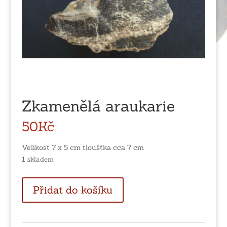
Zkamenělá araukarie
50
Kč
Velikost 7 x 5 cm tloušťka cca 7 cm
1 skladem
Zkamenělá
Přidat do košíku
araukarie
množství