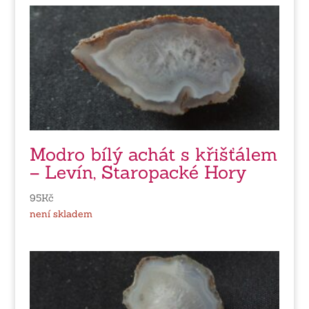
Modro bílý achát s křišťálem
– Levín, Staropacké Hory
95
Kč
není skladem