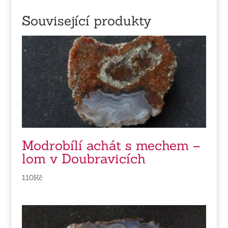
Související produkty
Modrobílí achát s mechem –
lom v Doubravicích
110
Kč