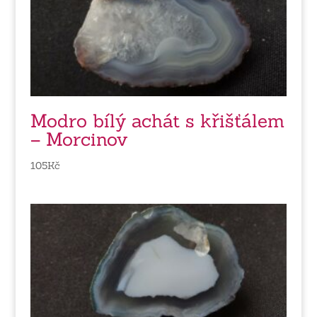
Modro bílý achát s křišťálem
– Morcinov
105
Kč