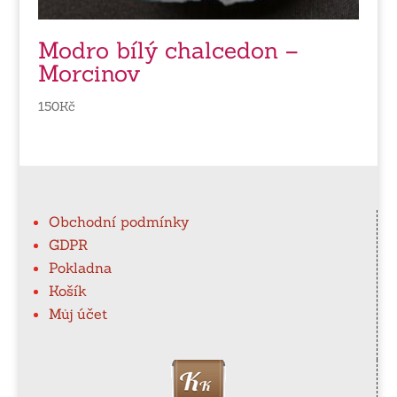
Modro bílý chalcedon –
Morcinov
150
Kč
Obchodní podmínky
GDPR
Pokladna
Košík
Můj účet