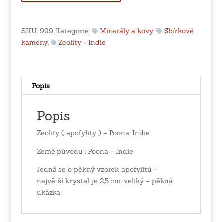
apofylity
)
-
SKU:
999
Kategorie:
Minerály a kovy
,
Sbírkové
Poona,
kameny
,
Zeolity - Indie
Indie
množství
Popis
Popis
Zeolity ( apofylity ) – Poona, Indie
Země původu : Poona – Indie
Jedná se o pěkný vzorek apofylitů –
největší krystal je 2,5 cm. veliký – pěkná
ukázka