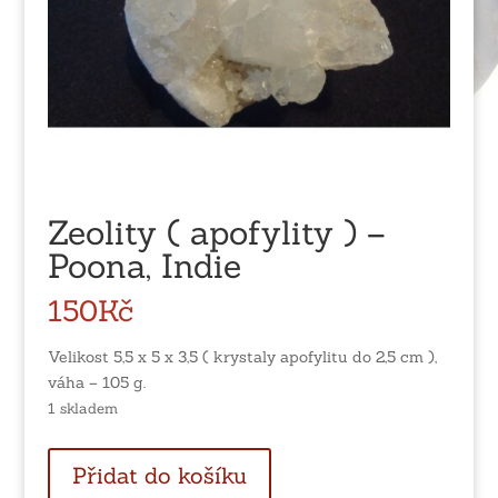
Zeolity ( apofylity ) –
Poona, Indie
150
Kč
Velikost 5,5 x 5 x 3,5 ( krystaly apofylitu do 2,5 cm ),
váha – 105 g.
1 skladem
Zeolity
Přidat do košíku
(