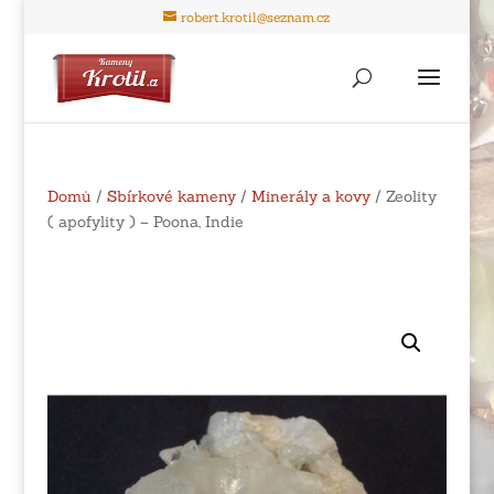
robert.krotil@seznam.cz
Domů
/
Sbírkové kameny
/
Minerály a kovy
/ Zeolity
( apofylity ) – Poona, Indie