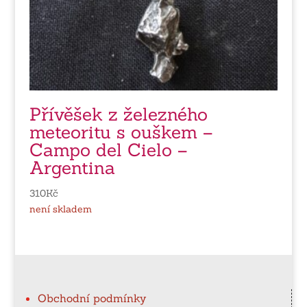
Přívěšek z železného
meteoritu s ouškem –
Campo del Cielo –
Argentina
310
Kč
není skladem
Obchodní podmínky