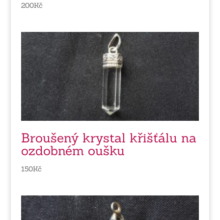
200
Kč
Broušený krystal křišťálu na
ozdobném oušku
150
Kč