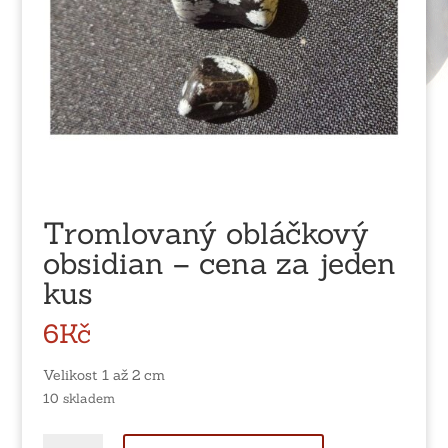
Tromlovaný obláčkový
obsidian – cena za jeden
kus
6
Kč
Velikost 1 až 2 cm
10 skladem
Tromlovaný