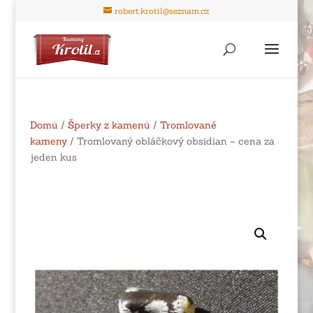
robert.krotil@seznam.cz
Domů
/
Šperky z kamenů
/
Tromlované
kameny
/ Tromlovaný obláčkový obsidian – cena za
jeden kus