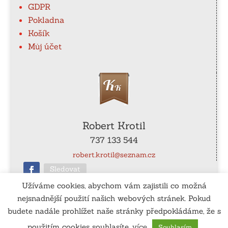
GDPR
Pokladna
Košík
Můj účet
Robert Krotil
737 133 544
robert.krotil@seznam.cz
Sledovat
Užíváme cookies, abychom vám zajistili co možná
nejsnadnější použití našich webových stránek. Pokud
ČÚ
: 115-990540267/0100
budete nadále prohlížet naše stránky předpokládáme, že s
použitím cookies souhlasíte.
více
Souhlasím