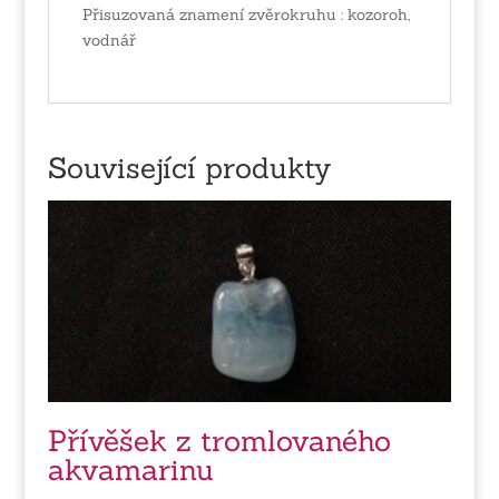
Přisuzovaná znamení zvěrokruhu : kozoroh,
vodnář
Související produkty
Přívěšek z tromlovaného
akvamarinu