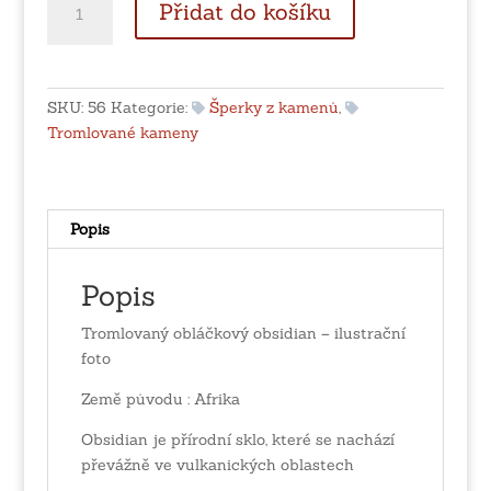
Přidat do košíku
obláčkový
obsidian
-
cena
SKU:
56
Kategorie:
Šperky z kamenů
,
za
Tromlované kameny
jeden
kus
množství
Popis
Popis
Tromlovaný obláčkový obsidian – ilustrační
foto
Země původu : Afrika
Obsidian je přírodní sklo, které se nachází
převážně ve vulkanických oblastech