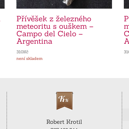
u
Přívěšek z železného
P
meteoritu s ouškem –
m
Campo del Cielo –
C
Argentina
A
310
Kč
31
není skladem
Robert Krotil