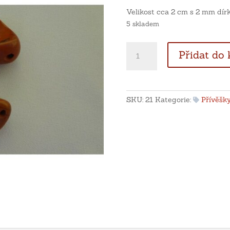
Velikost cca 2 cm s 2 mm dír
5 skladem
Tromlované
Přidat do 
jaspisy
s
vrtanou
dírkou
SKU:
21
Kategorie:
Přívěšk
množství