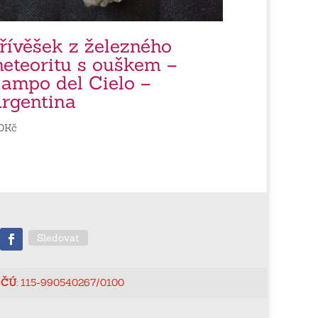
řívěšek z železného
eteoritu s ouškem –
ampo del Cielo –
rgentina
0
Kč
Sledovat
ČÚ
: 115-990540267/0100