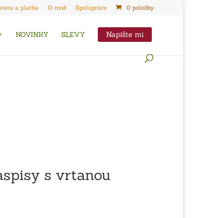
rava a platba
O mně
Spolupráce
0 položky
Napište mi
NOVINKY
SLEVY
spisy s vrtanou