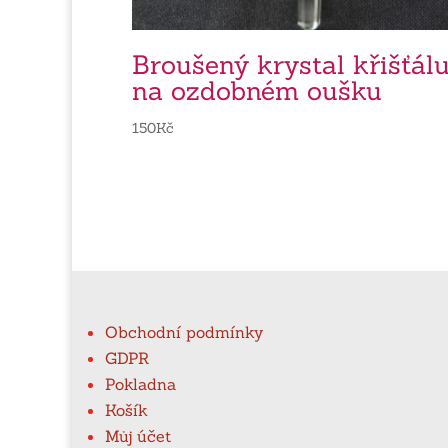
Broušený krystal křišťál
na ozdobném oušku
150
Kč
Obchodní podmínky
GDPR
Pokladna
Košík
Můj účet