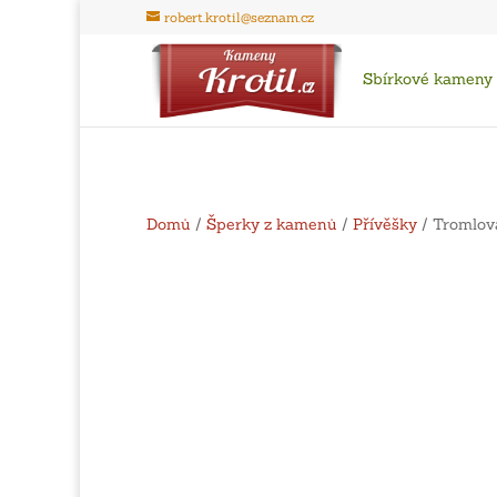
robert.krotil@seznam.cz
Sbírkové kameny
Domů
/
Šperky z kamenů
/
Přívěšky
/ Tromlova