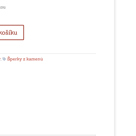
kou
košíku
y
,
Šperky z kamenů