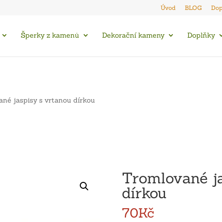
Úvod
BLOG
Dop
Šperky z kamenů
Dekorační kameny
Doplňky
né jaspisy s vrtanou dírkou
Tromlované ja
dírkou
70
Kč