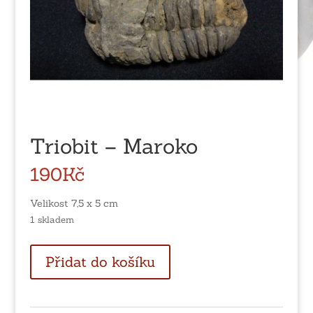
Triobit – Maroko
190
Kč
Velikost 7,5 x 5 cm
1 skladem
Triobit
Přidat do košíku
-
Maroko
množství