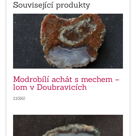
Související produkty
Modrobílí achát s mechem –
lom v Doubravicích
110
Kč