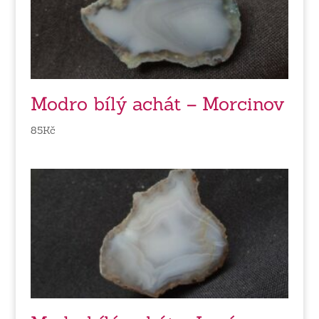
Modro bílý achát – Morcinov
85
Kč