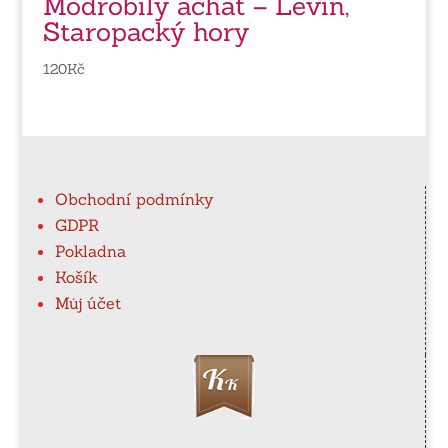
Modrobílý achát – Levín,
Staropacký hory
120
Kč
Obchodní podmínky
GDPR
Pokladna
Košík
Můj účet