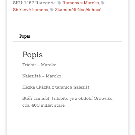
SKU:
1467
Kategorie:
Kameny z Maroka
,
Sbírkové kameny
,
Zkamenělí živočichové
Popis
Popis
Triobit – Maroko
Naleziště – Maroko
Hezká ukázka z tamních nalezišť
Stáří tamních trilobitů je z období Ordoviku
cca. 460 mil.let staré.