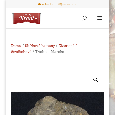
robert.krotil@seznam.cz
Domů
/
Sbírkové kameny
/
Zkamenělí
živočichové
/ Triobit – Maroko