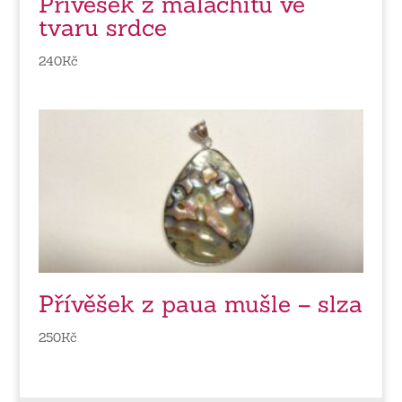
Přívěšek z malachitu ve
tvaru srdce
240
Kč
Přívěšek z paua mušle – slza
250
Kč