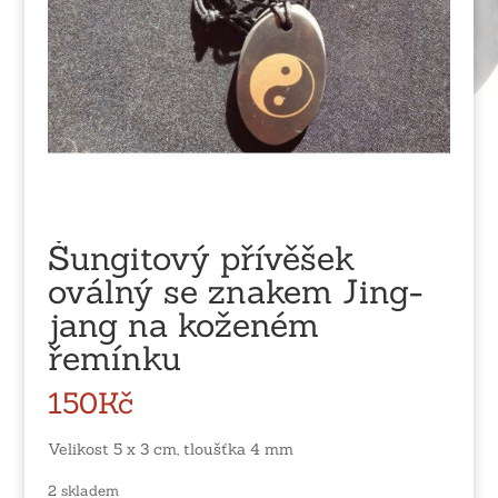
Šungitový přívěšek
oválný se znakem Jing-
jang na koženém
řemínku
150
Kč
Velikost 5 x 3 cm, tloušťka 4 mm
2 skladem