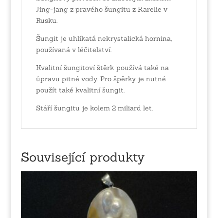
Jing-jang z pravého šungitu z Karelie v
Rusku.
Šungit je uhlíkatá nekrystalická hornina,
používaná v léčitelství.
Kvalitní šungitoví štěrk používá také na
úpravu pitné vody. Pro špěrky je nutné
použít také kvalitní šungit.
Stáří šungitu je kolem 2 miliard let.
Související produkty