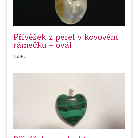
Přívěšek z perel v kovovém
rámečku – ovál
150
Kč