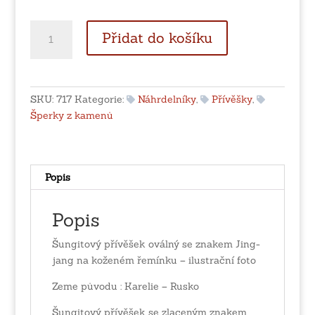
Šungitový
Přidat do košíku
přívěšek
oválný
se
znakem
SKU:
717
Kategorie:
Náhrdelníky
,
Přívěšky
,
Jing-
Šperky z kamenů
jang
na
koženém
řemínku
Popis
množství
Popis
Šungitový přívěšek oválný se znakem Jing-
jang na koženém řemínku – ilustrační foto
Zeme původu : Karelie – Rusko
Šungitový přívěšek se zlaceným znakem