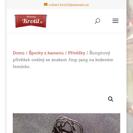
robert.krotil@seznam.cz
Domů
/
Šperky z kamenů
/
Přívěšky
/ Šungitový
přívěšek oválný se znakem Jing-jang na koženém
řemínku