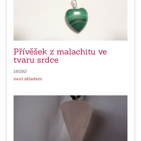
Přívěšek z malachitu ve
tvaru srdce
160
Kč
není skladem