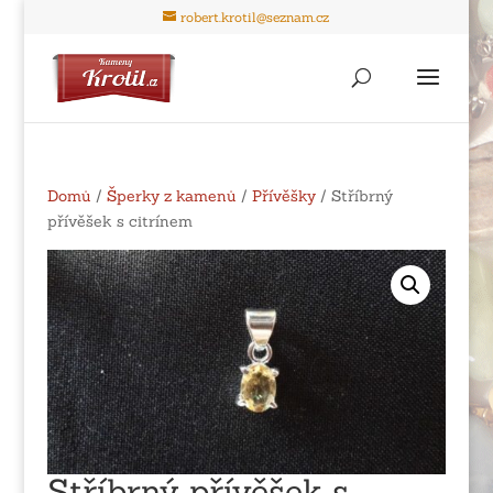
robert.krotil@seznam.cz
Domů
/
Šperky z kamenů
/
Přívěšky
/ Stříbrný
přívěšek s citrínem
Stříbrný přívěšek s