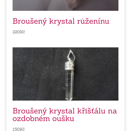
Broušený krystal růženínu
220
Kč
Broušený krystal křišťálu na
ozdobném oušku
150
Kč