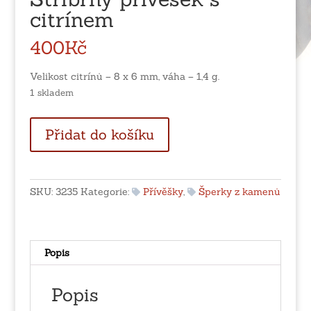
citrínem
400
Kč
Velikost citrínů – 8 x 6 mm, váha – 1,4 g.
1 skladem
Stříbrný
Přidat do košíku
přívěšek
s
citrínem
množství
SKU:
3235
Kategorie:
Přívěšky
,
Šperky z kamenů
Popis
Popis