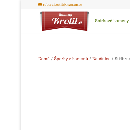
robert.krotil@seznam.cz
Sbírkové kameny
Domů
/
Šperky z kamenů
/
Naušnice
/ Stříbrn