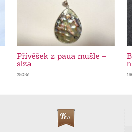
Přívěšek z paua mušle –
B
slza
n
250
Kč
15