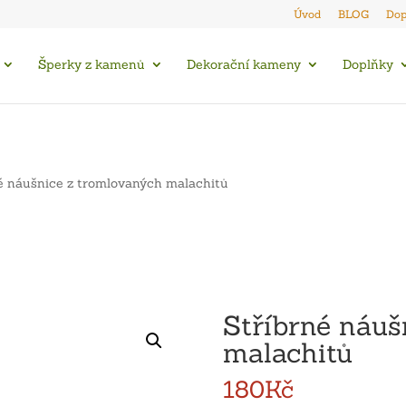
Úvod
BLOG
Dop
Šperky z kamenů
Dekorační kameny
Doplňky
é náušnice z tromlovaných malachitů
Stříbrné náuš
malachitů
180
Kč