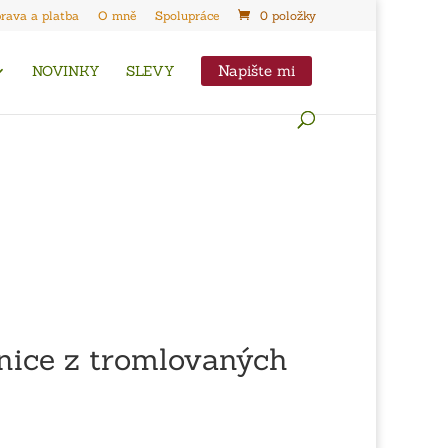
rava a platba
O mně
Spolupráce
0 položky
Napište mi
NOVINKY
SLEVY
nice z tromlovaných