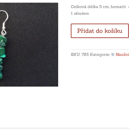
Celková délka 5 cm, hematit 
1 skladem
Stříbrné
Přidat do košíku
náušnice
z
tromlovaných
malachitů
SKU:
785
Kategorie:
Naušn
množství