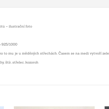
ů – ilustrační foto
o 925/1000
ko to mu je u měděných střechách. Časem se na medi vytvoří zele
, štír, střelec, kozoroh