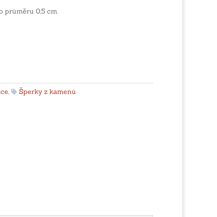
o průměru 0,5 cm.
ice
,
Šperky z kamenů