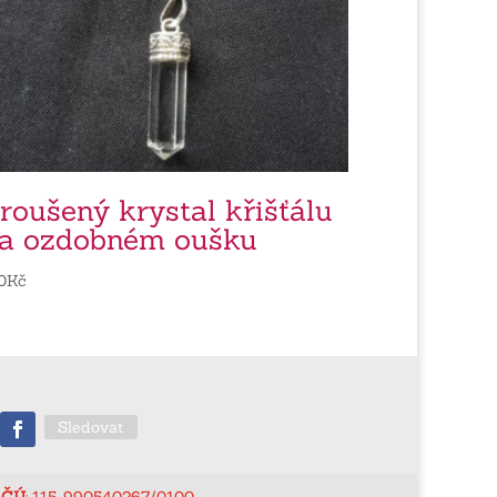
roušený krystal křišťálu
a ozdobném oušku
0
Kč
Sledovat
ČÚ
: 115-990540267/0100