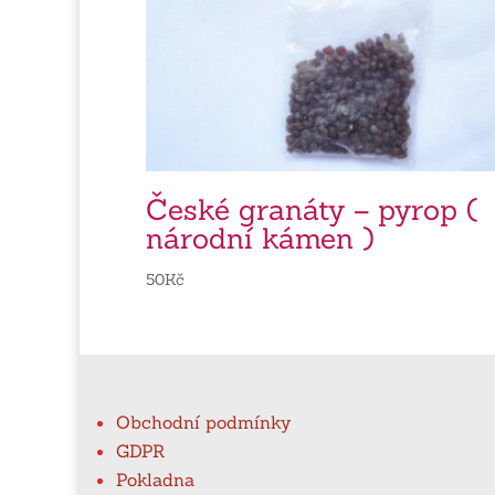
České granáty – pyrop (
národní kámen )
50
Kč
Obchodní podmínky
GDPR
Pokladna