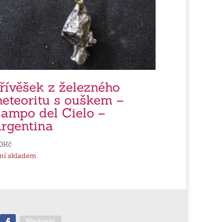
řívěšek z železného
eteoritu s ouškem –
ampo del Cielo –
rgentina
0
Kč
ní skladem
Sledovat