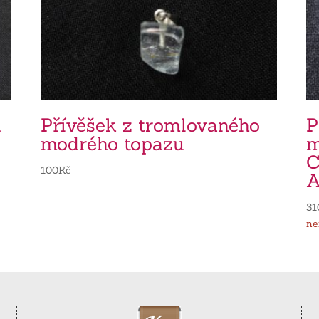
u
Přívěšek z tromlovaného
P
modrého topazu
m
C
100
Kč
A
31
ne