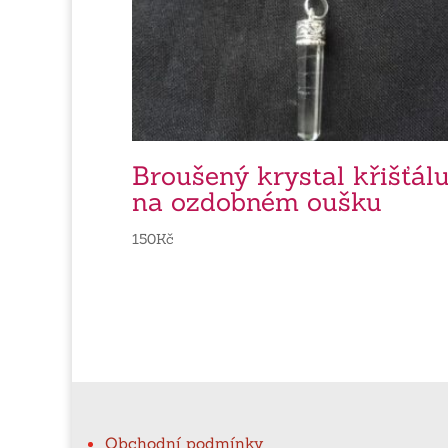
Broušený krystal křišťál
na ozdobném oušku
150
Kč
Obchodní podmínky