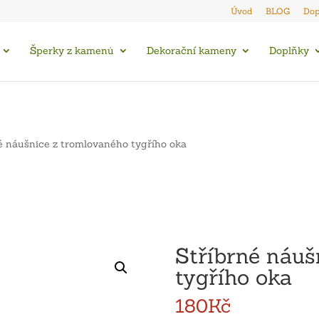
Úvod
BLOG
Dop
Šperky z kamenů
Dekorační kameny
Doplňky
é náušnice z tromlovaného tygřího oka
Stříbrné náuš
tygřího oka
180
Kč