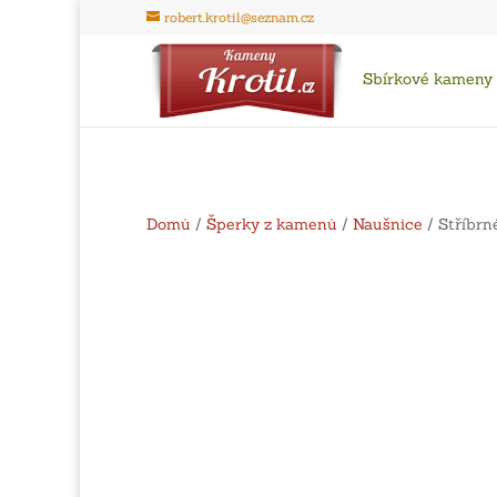
robert.krotil@seznam.cz
Sbírkové kameny
Domů
/
Šperky z kamenů
/
Naušnice
/ Stříbrn