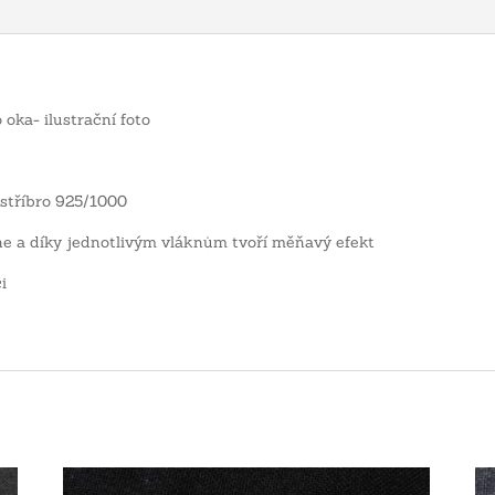
oka- ilustrační foto
 stříbro 925/1000
e a díky jednotlivým vláknům tvoří měňavý efekt
i