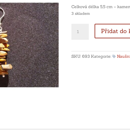
Celková délka 5,5 cm – kameny
3 skladem
Stříbrné
Přidat do 
náušnice
z
tromlovaného
tygřího
SKU:
693
Kategorie:
Naušn
oka
množství