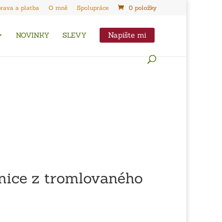
rava a platba
O mně
Spolupráce
0 položky
Napište mi
NOVINKY
SLEVY
nice z tromlovaného