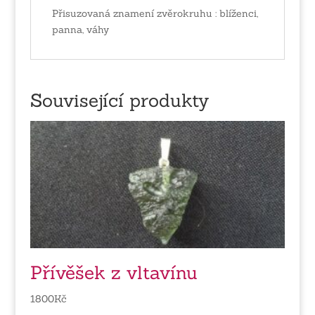
Přisuzovaná znamení zvěrokruhu : blíženci,
panna, váhy
Související produkty
Přívěšek z vltavínu
1800
Kč