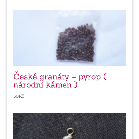
České granáty – pyrop (
národní kámen )
50
Kč