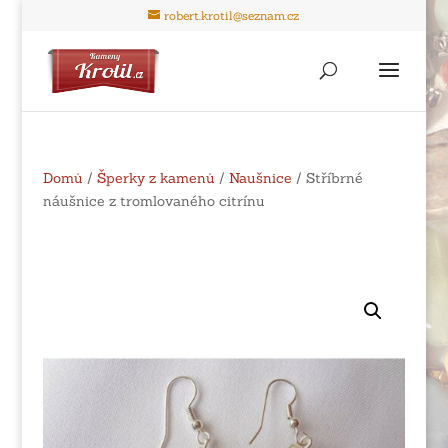
robert.krotil@seznam.cz
Domů
/
Šperky z kamenů
/
Naušnice
/ Stříbrné
náušnice z tromlovaného citrínu