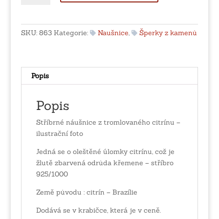
z
tromlovaného
citrínu
SKU:
863
Kategorie:
Naušnice
,
Šperky z kamenů
množství
Popis
Popis
Stříbrné náušnice z tromlovaného citrínu –
ilustrační foto
Jedná se o oleštěné úlomky citrínu, což je
žlutě zbarvená odrůda křemene – stříbro
925/1000
Země původu : citrín – Brazílie
Dodává se v krabičce, která je v ceně.