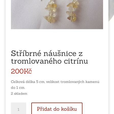
Stříbrné náušnice z
tromlovaného citrínu
200
Kč
Celková délka 5 cm, velikost tromlovaných kamenů
do 1 cm.
2 skladem
Stříbrné
Přidat do košíku
náušnice