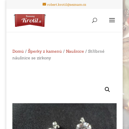
robert.krotil@seznam.cz
Domů
/
Šperky z kamenů
/
Naušnice
/ Stříbrné
náušnice se zirkony