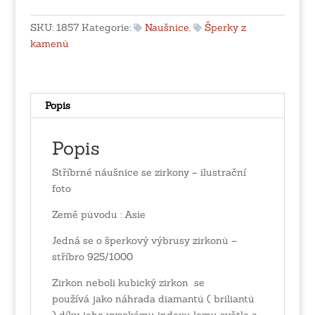
zirkony
množství
SKU:
1857
Kategorie:
Naušnice
,
Šperky z
kamenů
Popis
Popis
Stříbrné náušnice se zirkony – ilustrační
foto
Země původu : Asie
Jedná se o šperkový výbrusy zirkonů –
stříbro 925/1000
Zirkon neboli kubický zirkon se
používá jako náhrada diamantů ( briliantů
) díky jeho vysokému indexu lomu světla a