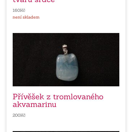
160
Kč
není skladem
Přívěšek z tromlovaného
akvamarinu
200
Kč