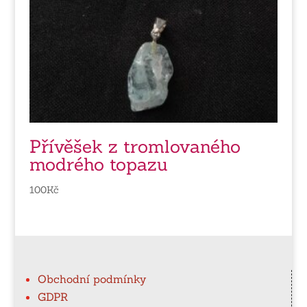
Přívěšek z tromlovaného
modrého topazu
100
Kč
Obchodní podmínky
GDPR