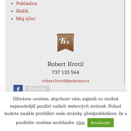
Pokladna
Košík
Můj účet
Robert Krotil
737 133 544
robert.krotil@seznam.cz
Sledovat
Užíváme cookies, abychom vám zajistili co možná
nejsnadnější použití našich webových stránek. Pokud
ČÚ
: 115-990540267/0100
budete nadále prohlížet naše stránky předpokládáme, že s
použitím cookies souhlasíte.
více
Souhlasím
Vytvořil:
www.tomassedlak.cz