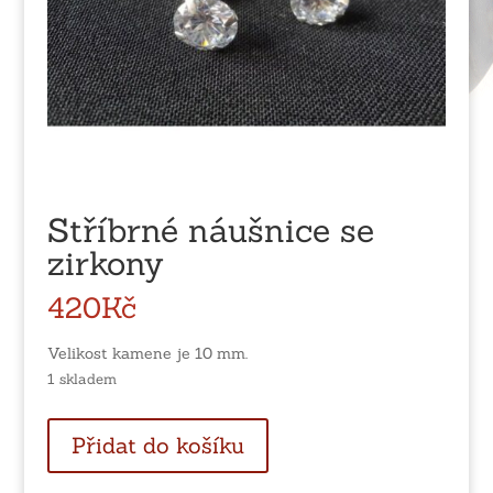
Stříbrné náušnice se
zirkony
420
Kč
Velikost kamene je 10 mm.
1 skladem
Stříbrné
Přidat do košíku
náušnice
se