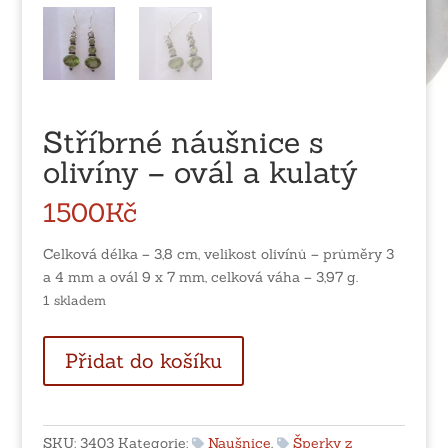
Stříbrné náušnice s
olivíny – ovál a kulatý
1500
Kč
Celková délka – 3,8 cm, velikost olivínů – průměry 3
a 4 mm a ovál 9 x 7 mm, celková váha – 3,97 g.
1 skladem
Stříbrné
Přidat do košíku
náušnice
s
olivíny
-
SKU:
3403
Kategorie:
Naušnice
,
Šperky z