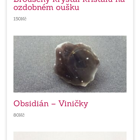
ozdobném oušku
150
Kč
Obsidián – Viničky
80
Kč