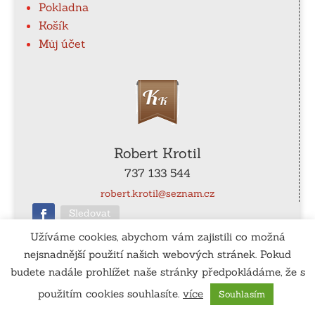
Pokladna
Košík
Můj účet
Robert Krotil
737 133 544
robert.krotil@seznam.cz
Sledovat
Užíváme cookies, abychom vám zajistili co možná
nejsnadnější použití našich webových stránek. Pokud
ČÚ
: 115-990540267/0100
budete nadále prohlížet naše stránky předpokládáme, že s
použitím cookies souhlasíte.
více
Souhlasím
Vytvořil:
www.tomassedlak.cz