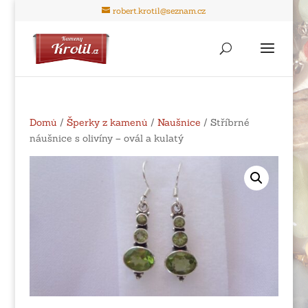
robert.krotil@seznam.cz
Domů
/
Šperky z kamenů
/
Naušnice
/ Stříbrné
náušnice s olivíny – ovál a kulatý