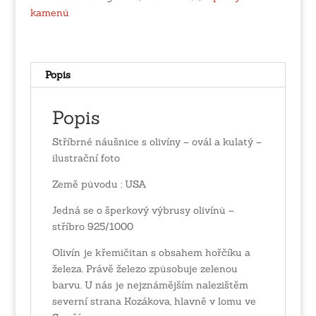
ovál
kamenů
a
kulatý
množství
Popis
Popis
Stříbrné náušnice s olivíny – ovál a kulatý –
ilustrační foto
Země původu : USA
Jedná se o šperkový výbrusy olivínů –
stříbro 925/1000
Olivín je křemičitan s obsahem hořčíku a
železa. Právě železo způsobuje zelenou
barvu. U nás je nejznámějším nalezištěm
severní strana Kozákova, hlavně v lomu ve