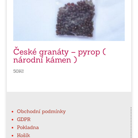
České granáty – pyrop (
národní kámen )
50
Kč
Obchodní podmínky
GDPR
Pokladna
Košík