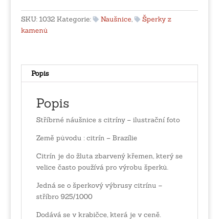
citríny
množství
SKU:
1032
Kategorie:
Naušnice
,
Šperky z
kamenů
Popis
Popis
Stříbrné náušnice s citríny – ilustrační foto
Země původu : citrín – Brazílie
Citrín je do žluta zbarvený křemen, který se
velice často používá pro výrobu šperků.
Jedná se o šperkový výbrusy citrínu –
stříbro 925/1000
Dodává se v krabičce, která je v ceně.