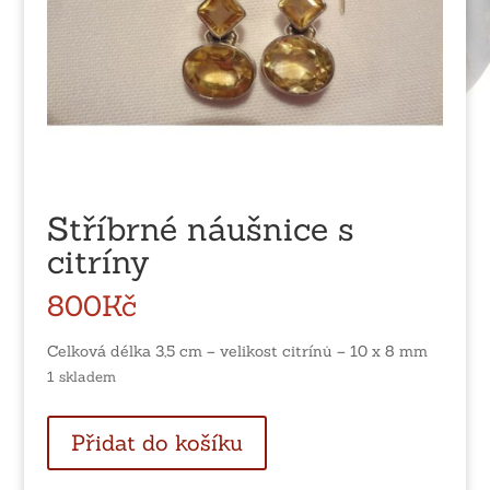
Stříbrné náušnice s
citríny
800
Kč
Celková délka 3,5 cm – velikost citrínů – 10 x 8 mm
1 skladem
Stříbrné
Přidat do košíku
náušnice
s