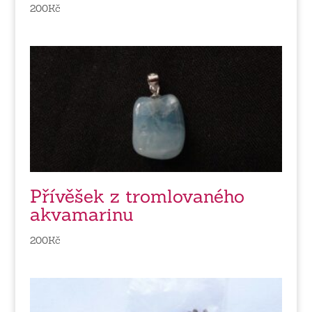
200
Kč
Přívěšek z tromlovaného
akvamarinu
200
Kč