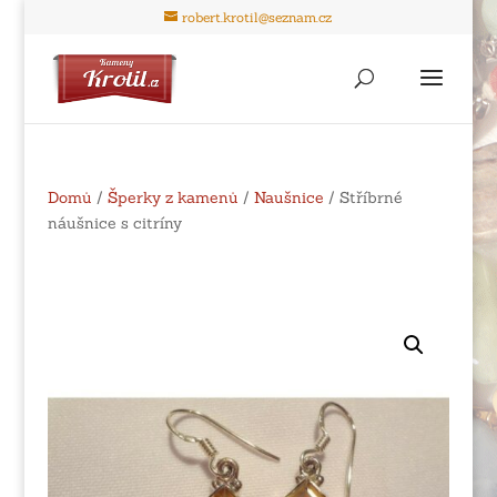
robert.krotil@seznam.cz
Domů
/
Šperky z kamenů
/
Naušnice
/ Stříbrné
náušnice s citríny