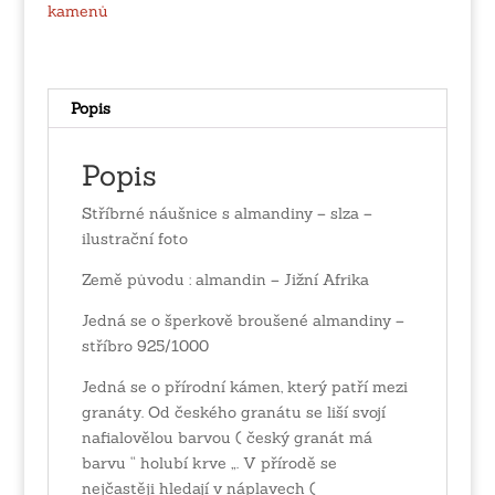
slza
kamenů
množství
Popis
Popis
Stříbrné náušnice s almandiny – slza –
ilustrační foto
Země původu : almandin – Jižní Afrika
Jedná se o šperkově broušené almandiny –
stříbro 925/1000
Jedná se o přírodní kámen, který patří mezi
granáty. Od českého granátu se liší svojí
nafialovělou barvou ( český granát má
barvu “ holubí krve „. V přírodě se
nejčastěji hledají v náplavech (