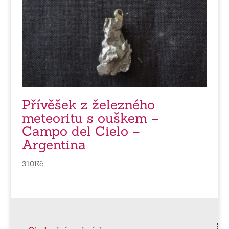
Přívěšek z železného
meteoritu s ouškem –
Campo del Cielo –
Argentina
310
Kč