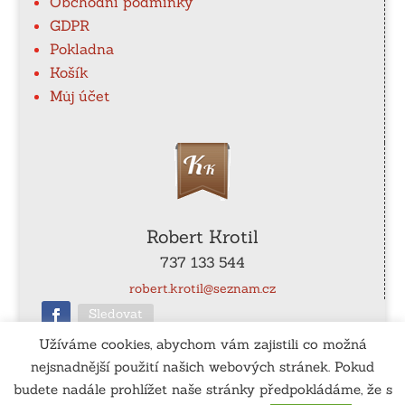
Obchodní podmínky
GDPR
Pokladna
Košík
Můj účet
Robert Krotil
737 133 544
robert.krotil@seznam.cz
Sledovat
Užíváme cookies, abychom vám zajistili co možná
nejsnadnější použití našich webových stránek. Pokud
ČÚ
: 115-990540267/0100
budete nadále prohlížet naše stránky předpokládáme, že s