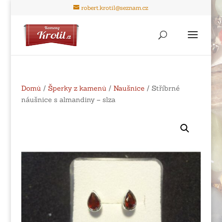
robert.krotil@seznam.cz
Domů
/
Šperky z kamenů
/
Naušnice
/ Stříbrné
náušnice s almandiny – slza