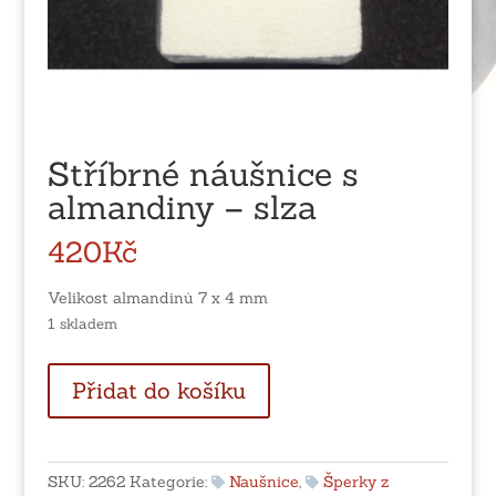
Stříbrné náušnice s
almandiny – slza
420
Kč
Velikost almandinů 7 x 4 mm
1 skladem
Stříbrné
Přidat do košíku
náušnice
s
almandiny
-
SKU:
2262
Kategorie:
Naušnice
,
Šperky z