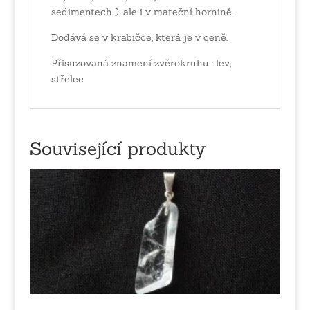
sedimentech ), ale i v mateční hornině.
Dodává se v krabičce, která je v ceně.
Přisuzovaná znamení zvěrokruhu : lev,
střelec
Související produkty