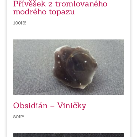
Přívěšek z tromlovaného
modrého topazu
100
Kč
Obsidián – Viničky
80
Kč