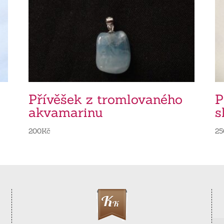
Přívěšek z tromlovaného
P
akvamarinu
s
200
Kč
25