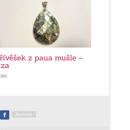
řívěšek z paua mušle –
lza
0
Kč
Sledovat