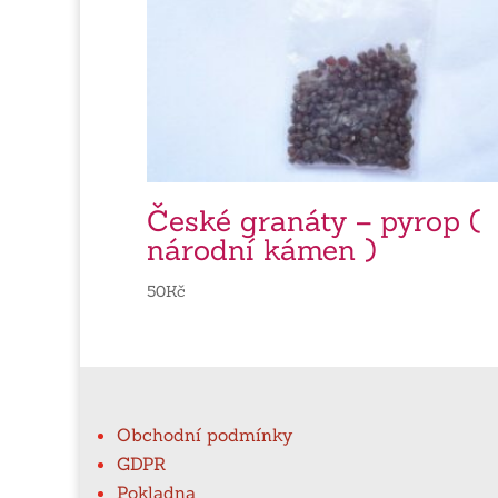
České granáty – pyrop (
národní kámen )
50
Kč
Obchodní podmínky
GDPR
Pokladna