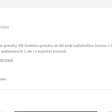
í foto
i granáty. Od českého granátu se liší svojí nafialovělou barvou ( 
( sedimentech ), ale i v mateční hornině.
925/1000
elec