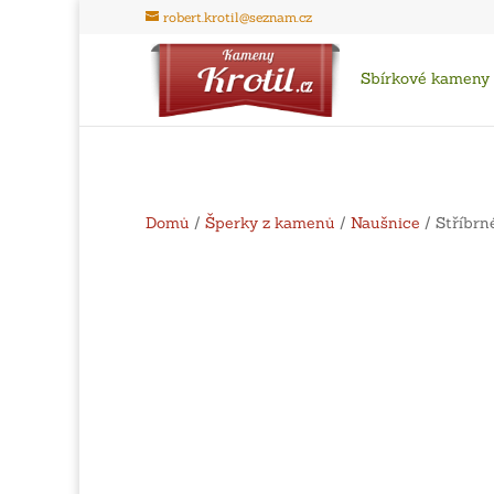
robert.krotil@seznam.cz
Sbírkové kameny
Domů
/
Šperky z kamenů
/
Naušnice
/ Stříbrn