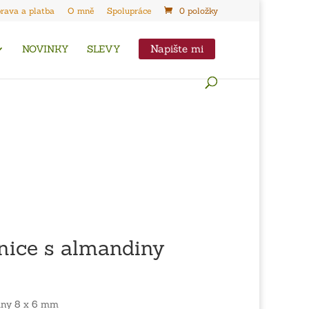
rava a platba
O mně
Spolupráce
0 položky
Napište mi
NOVINKY
SLEVY
nice s almandiny
iny 8 x 6 mm