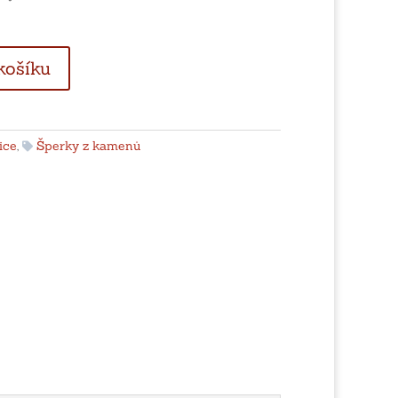
košíku
ice
,
Šperky z kamenů