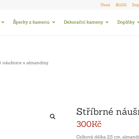
Úvod
BLOG
Dop
Šperky z kamenů
Dekorační kameny
Doplňky
é náušnice s almandiny
Stříbrné náuš
300
Kč
Celková délka 2,5 cm, almand