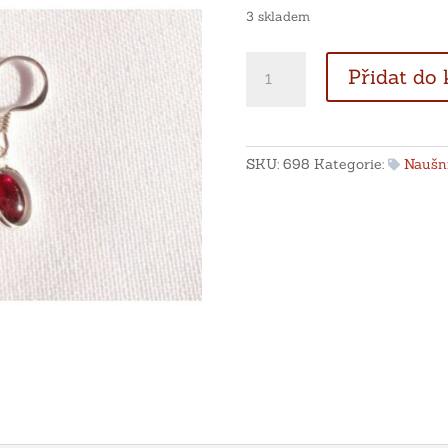
3 skladem
Stříbrné
Přidat do 
náušnice
s
almandiny
množství
SKU:
698
Kategorie:
Naušn