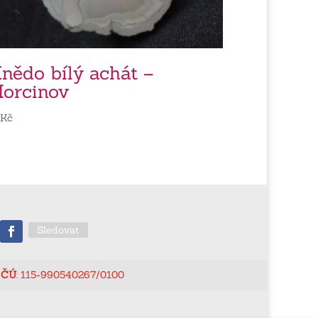
nědo bílý achát –
orcinov
0
Kč
Sledovat
ČÚ
: 115-990540267/0100