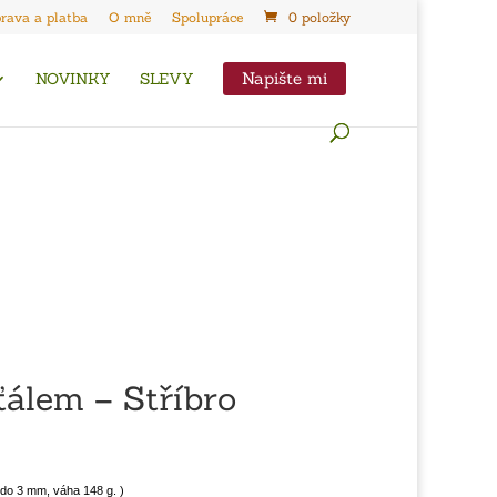
rava a platba
O mně
Spolupráce
0 položky
Napište mi
NOVINKY
SLEVY
šťálem – Stříbro
u do 3 mm, váha 148 g. )