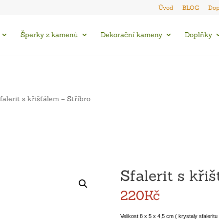
Úvod
BLOG
Dop
Šperky z kamenů
Dekorační kameny
Doplňky
falerit s křišťálem – Stříbro
Sfalerit s kři
220
Kč
Velikost 8 x 5 x 4,5 cm ( krystaly sfalerit