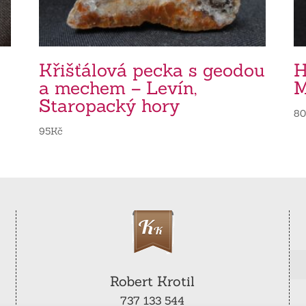
Křišťálová pecka s geodou
H
a mechem – Levín,
M
Staropacký hory
8
95
Kč
Robert Krotil
737 133 544