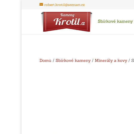
robert.krotil@seznam.cz
Sbírkové kameny
Domů
/
Sbírkové kameny
/
Minerály a kovy
/ S