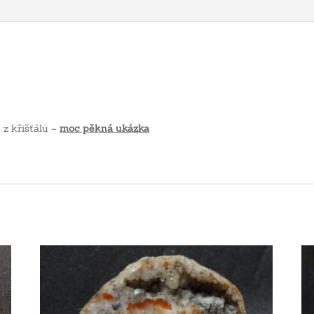
 z křišťálů –
moc pěkná ukázka