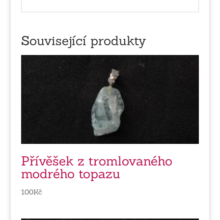
Související produkty
Přívěšek z tromlovaného
modrého topazu
100
Kč