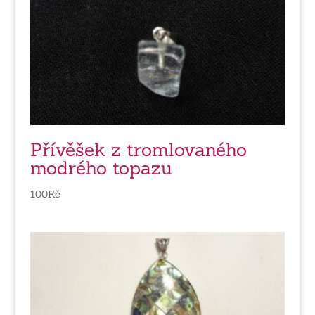
Přívěšek z tromlovaného
modrého topazu
100
Kč