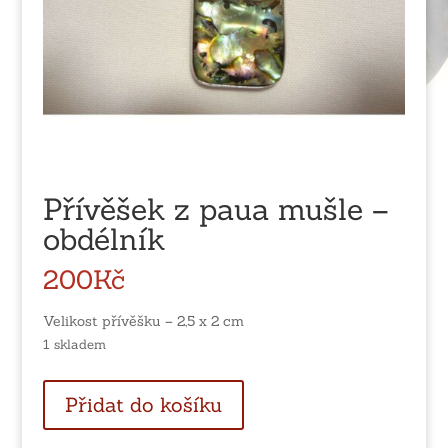
Přívěšek z paua mušle –
obdélník
200
Kč
Velikost přívěšku – 2,5 x 2 cm
1 skladem
Přívěšek
Přidat do košíku
z
paua