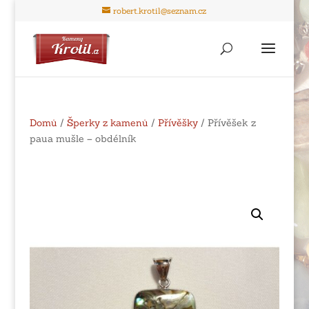
robert.krotil@seznam.cz
Domů
/
Šperky z kamenů
/
Přívěšky
/ Přívěšek z
paua mušle – obdélník