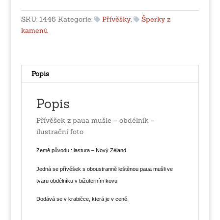
mušle
-
SKU:
1446
Kategorie:
Přívěšky
,
Šperky z
obdélník
kamenů
množství
Popis
Popis
Přívěšek z paua mušle – obdélník –
ilustrační foto
Země původu : lastura – Nový Zéland
Jedná se přívěšek s oboustranně leštěnou paua mušli ve
tvaru obdélníku v bižuterním kovu
Dodává se v krabičce, která je v ceně.