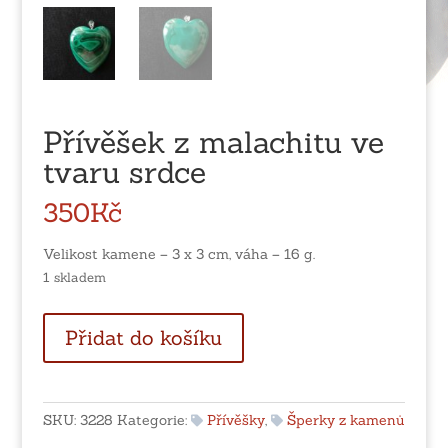
Přívěšek z malachitu ve
tvaru srdce
350
Kč
Velikost kamene – 3 x 3 cm, váha – 16 g.
1 skladem
Přívěšek
Přidat do košíku
z
malachitu
ve
tvaru
SKU:
3228
Kategorie:
Přívěšky
,
Šperky z kamenů
srdce