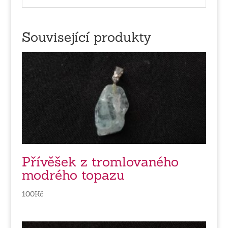
Související produkty
Přívěšek z tromlovaného
modrého topazu
100
Kč