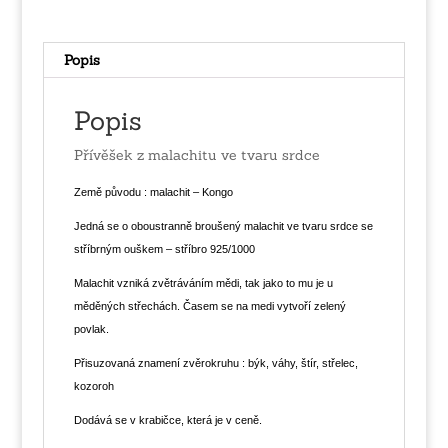
množství
Popis
Popis
Přívěšek z malachitu ve tvaru srdce
Země původu : malachit – Kongo
Jedná se o oboustranně broušený malachit ve tvaru srdce se
stříbrným ouškem – stříbro 925/1000
Malachit vzniká zvětráváním mědi, tak jako to mu je u
měděných střechách. Časem se na medi vytvoří zelený
povlak.
Přisuzovaná znamení zvěrokruhu : býk, váhy, štír, střelec,
kozoroh
Dodává se v krabičce, která je v ceně.