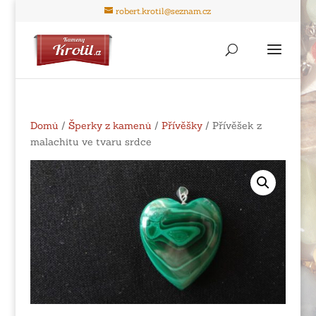
robert.krotil@seznam.cz
Domů
/
Šperky z kamenů
/
Přívěšky
/ Přívěšek z
malachitu ve tvaru srdce