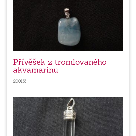
Přívěšek z tromlovaného
akvamarinu
200
Kč