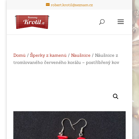
robert.krotil@seznam.cz
Domů
/
Šperky z kamenů
/
Naušnice
/ Náušnice z
tromlovaného červeného korálu – postříbřený kov