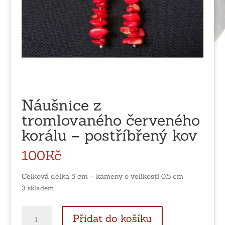
Náušnice z
tromlovaného červeného
korálu – postříbřený kov
100
Kč
Celková délka 5 cm – kameny o velikosti 0,5 cm
3 skladem
Náušnice
Přidat do košíku
z