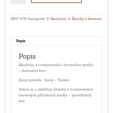
tromlovaného
červeného
korálu
SKU:
876
Kategorie:
Naušnice
,
Šperky z kamenů
-
postříbřený
kov
množství
Popis
Popis
Náušnice z tromlovaného červeného korálu
– ilustrační foto
Země původu : korál – Taiwan
Jedná se o oleštěné úlomky z tromlovaných
červených přírodních korálů – postříbřený
kov