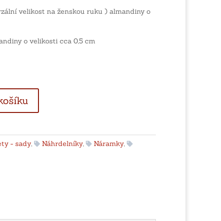
zální velikost na ženskou ruku ) almandiny o
ndiny o velikosti cca 0,5 cm
košíku
ty - sady
,
Náhrdelníky
,
Náramky
,
ů