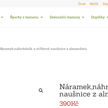
Úvod
BLOG
Dop
Šperky z kamenů
Dekorační kameny
Doplňky
Náramek,náhrdelník a stříbrné naušnice z almandinů
Náramek,náhrd
naušnice z a
390
Kč