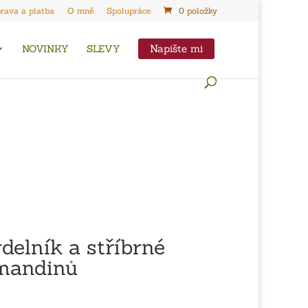
rava a platba
O mně
Spolupráce
0 položky
Napište mi
NOVINKY
SLEVY
elník a stříbrné
lmandinů