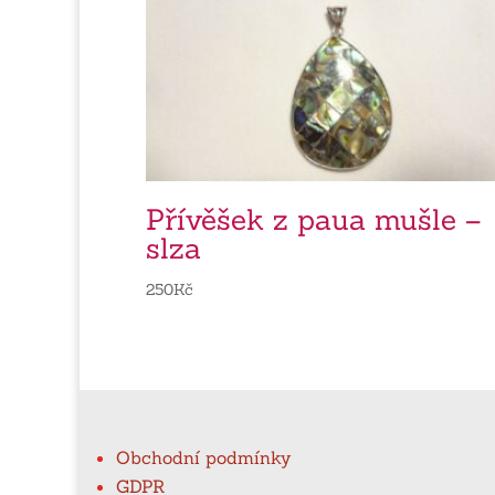
Přívěšek z paua mušle –
slza
250
Kč
Obchodní podmínky
GDPR