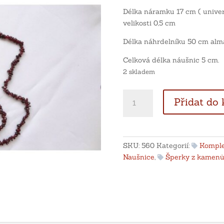
Délka náramku 17 cm ( univer
velikosti 0,5 cm
Délka náhrdelníku 50 cm alma
Celková délka náušnic 5 cm.
2 skladem
Náramek,náhrdelník
Přidat do 
a
stříbrné
naušnice
z
SKU:
560
Kategorií:
Komple
almandinů
Naušnice
,
Šperky z kamen
množství