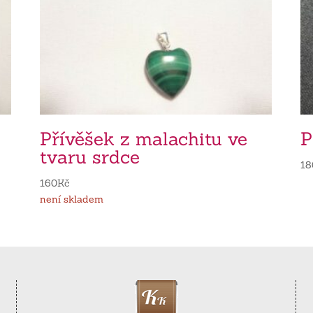
Přívěšek z malachitu ve
P
tvaru srdce
18
160
Kč
není skladem