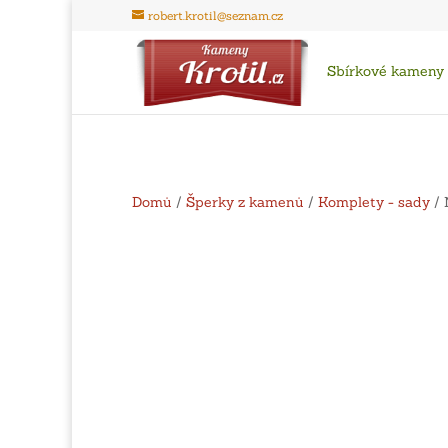
robert.krotil@seznam.cz
Sbírkové kameny
Domů
/
Šperky z kamenů
/
Komplety - sady
/ 