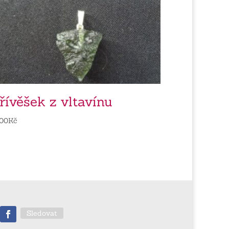
řívěšek z vltavínu
00
Kč
Sledovat