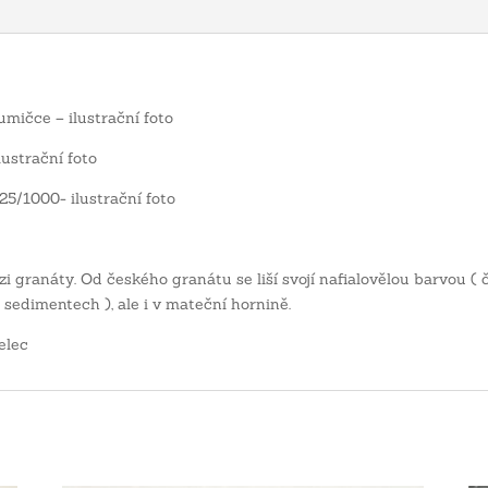
mičce – ilustrační foto
ustrační foto
25/1000- ilustrační foto
i granáty. Od českého granátu se liší svojí nafialovělou barvou ( 
( sedimentech ), ale i v mateční hornině.
elec