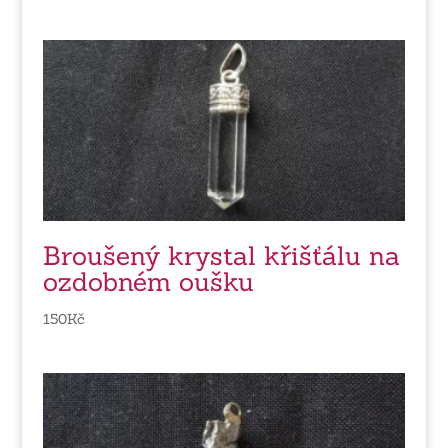
Broušený krystal křišťálu na
ozdobném oušku
150
Kč