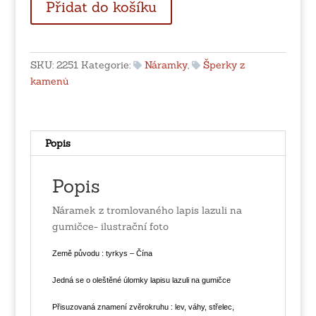
Přidat do košíku
z
tromlovaného
lapis
lazuli
SKU:
2251
Kategorie:
Náramky
,
Šperky z
na
kamenů
gumičce
množství
Popis
Popis
Náramek z tromlovaného lapis lazuli na
gumičce- ilustrační foto
Země původu : tyrkys – Čína
Jedná se o oleštěné úlomky lapisu lazuli
na gumičce
Přisuzovaná znamení zvěrokruhu : lev, váhy, střelec,