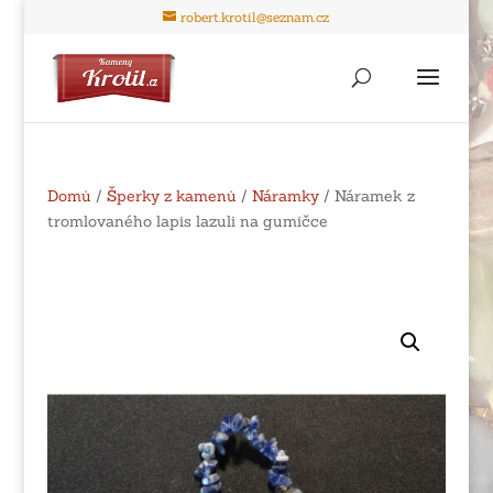
robert.krotil@seznam.cz
Domů
/
Šperky z kamenů
/
Náramky
/ Náramek z
tromlovaného lapis lazuli na gumičce