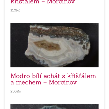
křišťálem – Morcinov
110
Kč
Modro bílí achát s křišťálem
a mechem – Morcinov
250
Kč