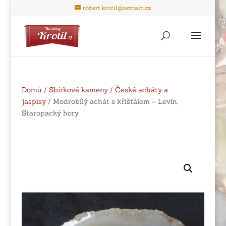
robert.krotil@seznam.cz
Domů
/
Sbírkové kameny
/
České acháty a
jaspisy
/ Modrobílý achát s křišťálem – Levín,
Staropacký hory