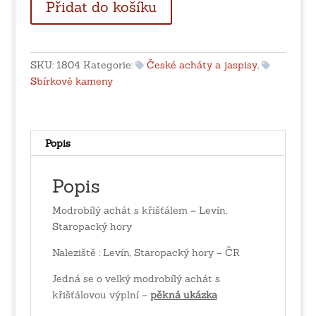
Přidat do košíku
achát
s
křišťálem
-
SKU:
1804
Kategorie:
České acháty a jaspisy
,
Levín,
Sbírkové kameny
Staropacký
hory
množství
Popis
Popis
Modrobílý achát s křišťálem – Levín,
Staropacký hory
Naleziště : Levín, Staropacký hory – ČR
Jedná se o velký modrobílý achát s
křišťálovou výplní –
pěkná ukázka