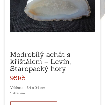
Modrobílý achát s
křišťálem – Levín,
Staropacký hory
95
Kč
Velikost – 5,4 x 2,4 cm
1 skladem
Modrobílý