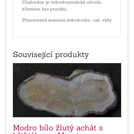
Chalcedon je mikrokrystalická odrůda
křemene bez proužků.
Přisuzovaná znamení zvěrokruhu : rak, váhy
Související produkty
Modro bílo žlutý achát s