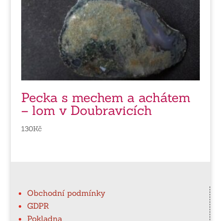
Pecka s mechem a achátem
– lom v Doubravicích
130
Kč
Obchodní podmínky
GDPR
Pokladna