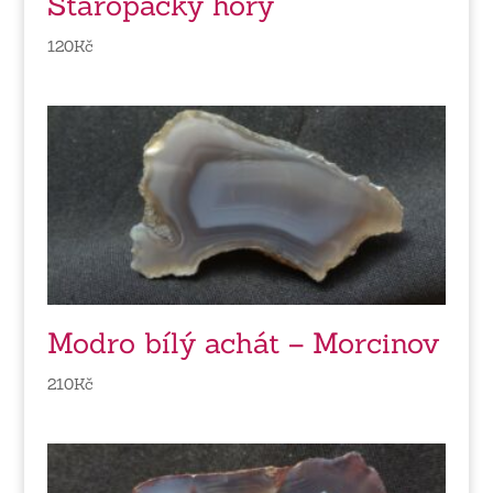
Staropacký hory
120
Kč
Modro bílý achát – Morcinov
210
Kč