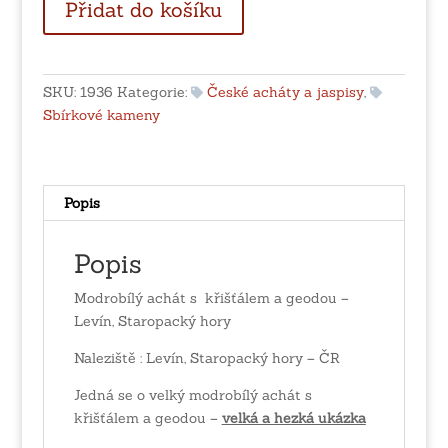
Přidat do košíku
achát
s
křišťálem
a
SKU:
1936
Kategorie:
České acháty a jaspisy
,
geodou
Sbírkové kameny
-
Levín,
Staropacký
hory
Popis
množství
Popis
Modrobílý achát s křišťálem a geodou –
Levín, Staropacký hory
Naleziště : Levín, Staropacký hory – ČR
Jedná se o velký modrobílý achát s
křišťálem a geodou –
velká a
hezká
ukázka