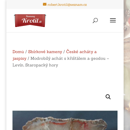
robert.krotil@seznam.cz
Domů
/
Sbírkové kameny
/
České acháty a
jaspisy
/ Modrobílý achát s křišťálem a geodou –
Levín, Staropacký hory