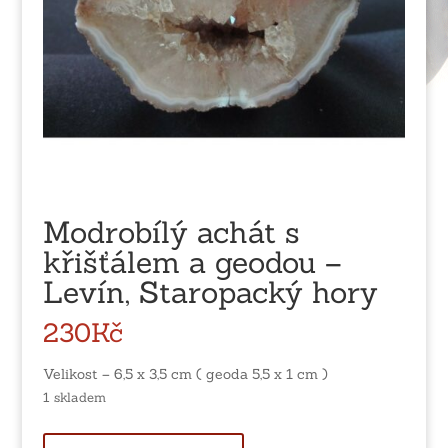
Modrobílý achát s
křišťálem a geodou –
Levín, Staropacký hory
230
Kč
Velikost – 6,5 x 3,5 cm ( geoda 5,5 x 1 cm )
1 skladem
Modrobílý