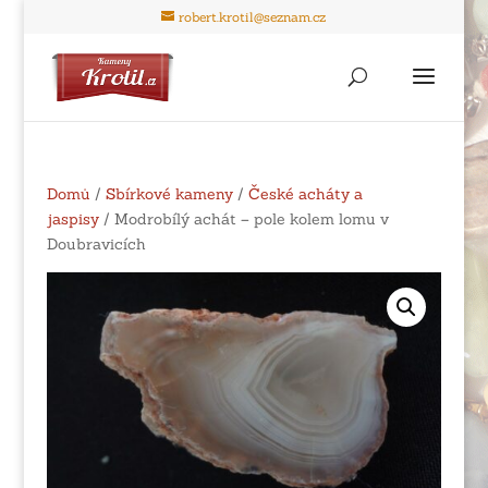
robert.krotil@seznam.cz
Domů
/
Sbírkové kameny
/
České acháty a
jaspisy
/ Modrobílý achát – pole kolem lomu v
Doubravicích