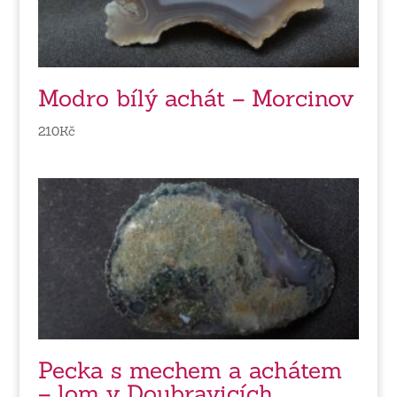
Modro bílý achát – Morcinov
210
Kč
Pecka s mechem a achátem
– lom v Doubravicích