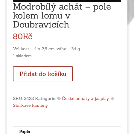
Modrobílý achát – pole
kolem lomu v
Doubravicích
80
Kč
Velikost – 4 x 2,6 cm, váha – 34 g.
1 skladem
Modrobílý
Přidat do košíku
achát
-
pole
kolem
SKU:
3422
Kategorie:
České acháty a jaspisy
,
lomu
Sbírkové kameny
v
Doubravicích
množství
Popis