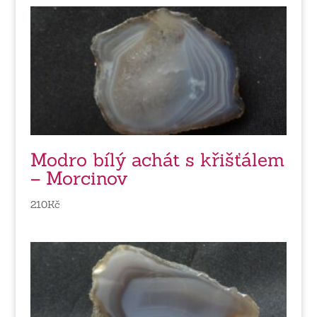
Modro bílý achát s křišťálem
– Morcinov
210
Kč