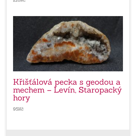
Křišťálová pecka s geodou a
mechem – Levín, Staropacký
hory
95
Kč