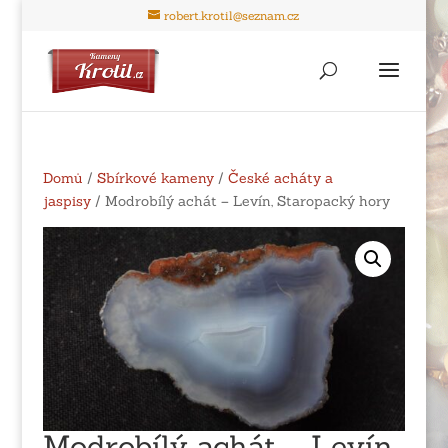
robert.krotil@seznam.cz
Domů
/
Sbírkové kameny
/
České acháty a
jaspisy
/ Modrobílý achát – Levín, Staropacký hory
Modrobílý achát – Levín,