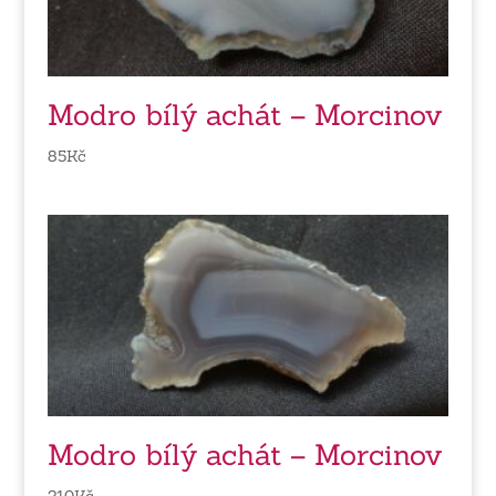
Modro bílý achát – Morcinov
85
Kč
Modro bílý achát – Morcinov
210
Kč