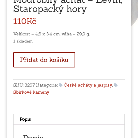
Staropacký hory
110
Kč
Velikost – 4,6 x 3,4 cm, váha – 29,9 g.
1 skladem
Modrobílý
Přidat do košíku
achát
-
Levín,
Staropacký
SKU:
3267
Kategorie:
České acháty a jaspisy
,
hory
Sbírkové kameny
množství
Popis
Popis