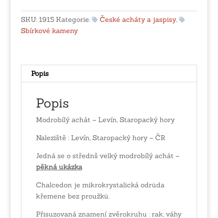
Levín,
Staropacký
SKU:
1915
Kategorie:
České acháty a jaspisy
,
hory
Sbírkové kameny
množství
Popis
Popis
Modrobílý achát – Levín, Staropacký hory
Naleziště : Levín, Staropacký hory – ČR
Jedná se o střednš velký modrobílý achát –
pěkná ukázka
Chalcedon je mikrokrystalická odrůda
křemene bez proužků.
Přisuzovaná znamení zvěrokruhu : rak, váhy