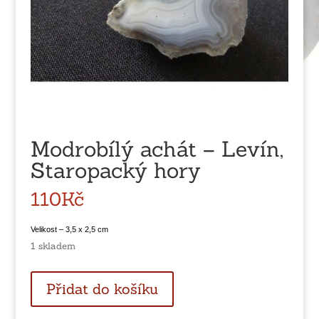
Modrobílý achát – Levín,
Staropacký hory
110
Kč
Velikost – 3,5 x 2,5 cm
1 skladem
Modrobílý
Přidat do košíku
achát
-