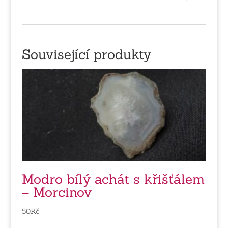
Související produkty
Modro bílý achát s křišťálem
– Morcinov
50
Kč