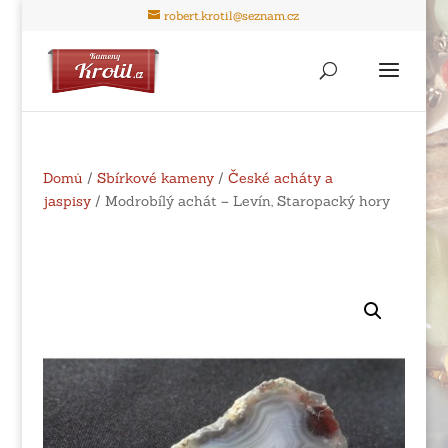
robert.krotil@seznam.cz
Domů
/
Sbírkové kameny
/
České acháty a
jaspisy
/ Modrobílý achát – Levín, Staropacký hory