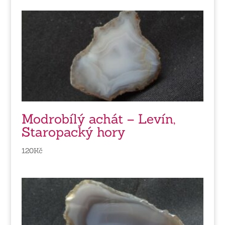
Modrobílý achát – Levín,
Staropacký hory
120
Kč