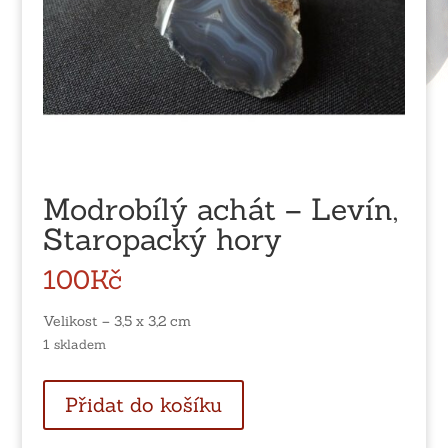
Modrobílý achát – Levín,
Staropacký hory
100
Kč
Velikost – 3,5 x 3,2 cm
1 skladem
Modrobílý
Přidat do košíku
achát
-