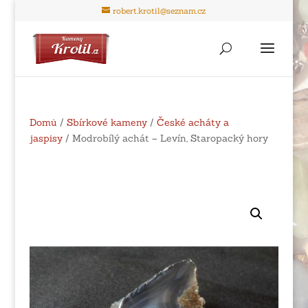
robert.krotil@seznam.cz
Domů
/
Sbírkové kameny
/
České acháty a
jaspisy
/ Modrobílý achát – Levín, Staropacký hory