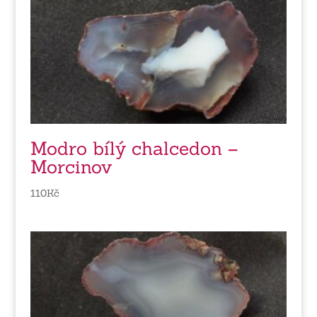
Modro bílý chalcedon –
Morcinov
110
Kč