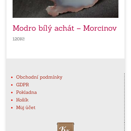
Modro bílý achát – Morcinov
120
Kč
Obchodní podmínky
GDPR
Pokladna
Košík
Můj účet