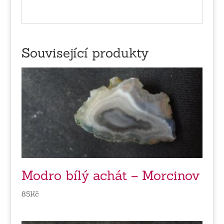
Související produkty
Modro bílý achát – Morcinov
85
Kč