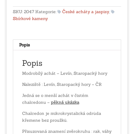
Levín,
Staropacký
SKU:
2047
Kategorie:
České acháty a jaspisy
,
hory
Sbírkové kameny
množství
Popis
Popis
Modrobílý achát – Levín, Staropacký hory
Naleziště : Levín, Staropacký hory – ČR
Jedná se o menší achát v čistém
chalcedonu –
pěkná ukázka
Chalcedon je mikrokrystalická odrůda
křemene bez proužků.
Přisuzovaná znamení zvěrokruhu : rak, váhy