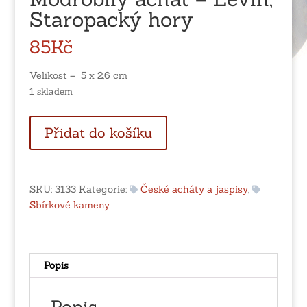
Staropacký hory
85
Kč
Velikost – 5 x 2,6 cm
1 skladem
Modrobílý
Přidat do košíku
achát
-
Levín,
Staropacký
SKU:
3133
Kategorie:
České acháty a jaspisy
,
hory
Sbírkové kameny
množství
Popis
Popis