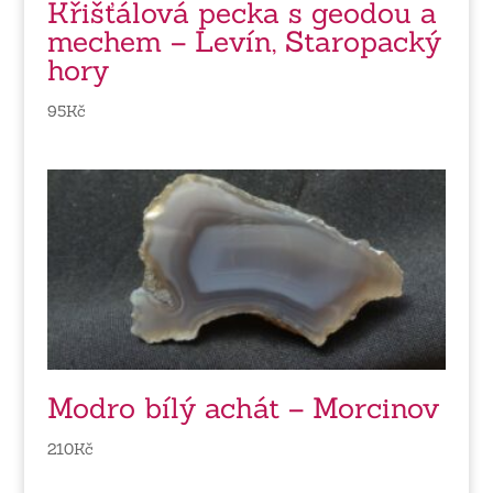
Křišťálová pecka s geodou a
mechem – Levín, Staropacký
hory
95
Kč
Modro bílý achát – Morcinov
210
Kč