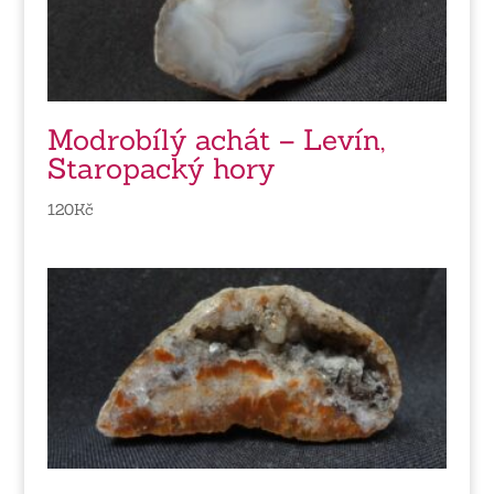
Modrobílý achát – Levín,
Staropacký hory
120
Kč