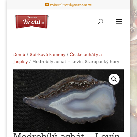
robert.krotil@seznam.cz
Domů
/
Sbírkové kameny
/
České acháty a
jaspisy
/ Modrobílý achát – Levín, Staropacký hory
Modrobílý achát – Levín,